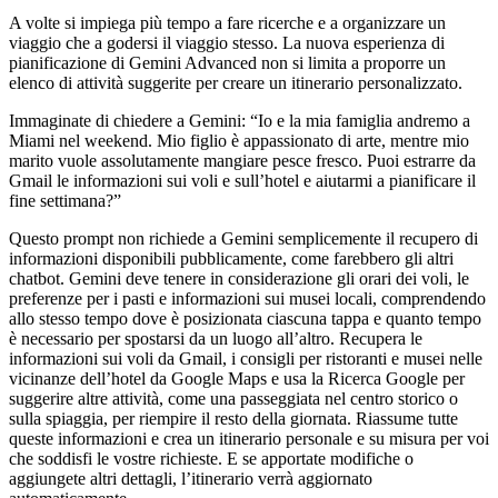
A volte si impiega più tempo a fare ricerche e a organizzare un
viaggio che a godersi il viaggio stesso. La nuova esperienza di
pianificazione di Gemini Advanced non si limita a proporre un
elenco di attività suggerite per creare un itinerario personalizzato.
Immaginate di chiedere a Gemini: “Io e la mia famiglia andremo a
Miami nel weekend. Mio figlio è appassionato di arte, mentre mio
marito vuole assolutamente mangiare pesce fresco. Puoi estrarre da
Gmail le informazioni sui voli e sull’hotel e aiutarmi a pianificare il
fine settimana?”
Questo prompt non richiede a Gemini semplicemente il recupero di
informazioni disponibili pubblicamente, come farebbero gli altri
chatbot. Gemini deve tenere in considerazione gli orari dei voli, le
preferenze per i pasti e informazioni sui musei locali, comprendendo
allo stesso tempo dove è posizionata ciascuna tappa e quanto tempo
è necessario per spostarsi da un luogo all’altro. Recupera le
informazioni sui voli da Gmail, i consigli per ristoranti e musei nelle
vicinanze dell’hotel da Google Maps e usa la Ricerca Google per
suggerire altre attività, come una passeggiata nel centro storico o
sulla spiaggia, per riempire il resto della giornata. Riassume tutte
queste informazioni e crea un itinerario personale e su misura per voi
che soddisfi le vostre richieste. E se apportate modifiche o
aggiungete altri dettagli, l’itinerario verrà aggiornato