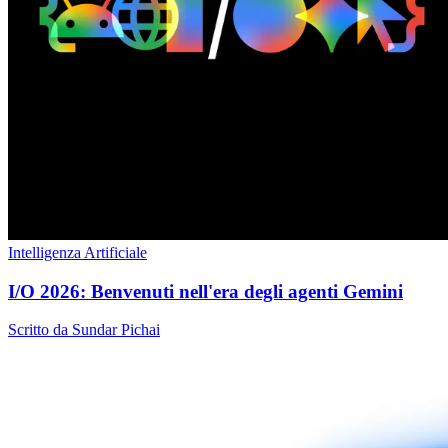
Intelligenza Artificiale
I/O 2026: Benvenuti nell'era degli agenti Gemini
Scritto da Sundar Pichai