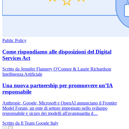
Public Policy
Come rispondiamo alle disposizioni del Digital
Services Act
Scritto da Jennifer Flannery O'Connor & Laurie Richardson
Intelligenza Artificiale
Una nuova partnership per promuovere un’IA
responsabile
Anthropic, Google, Microsoft e OpenAI annunciano il Frontier
Model Forum, un ente di settore impegnato nello sviluppo
responsabile e sicuro dei modelli all'avanguardia d…
Scritto da Il Team Google Italy