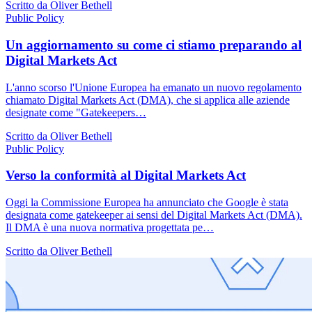
Scritto da Oliver Bethell
Public Policy
Un aggiornamento su come ci stiamo preparando al
Digital Markets Act
L'anno scorso l'Unione Europea ha emanato un nuovo regolamento
chiamato Digital Markets Act (DMA), che si applica alle aziende
designate come "Gatekeepers…
Scritto da Oliver Bethell
Public Policy
Verso la conformità al Digital Markets Act
Oggi la Commissione Europea ha annunciato che Google è stata
designata come gatekeeper ai sensi del Digital Markets Act (DMA).
Il DMA è una nuova normativa progettata pe…
Scritto da Oliver Bethell