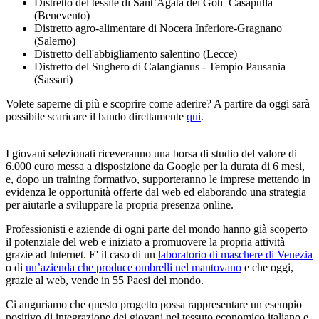
Distretto del tessile di Sant’Agata dei Goti–Casapulla
(Benevento)
Distretto agro-alimentare di Nocera Inferiore-Gragnano
(Salerno)
Distretto dell'abbigliamento salentino (Lecce)
Distretto del Sughero di Calangianus - Tempio Pausania
(Sassari)
Volete saperne di più e scoprire come aderire? A partire da oggi sarà
possibile scaricare il bando direttamente
qui
.
I giovani selezionati riceveranno una borsa di studio del valore di
6.000 euro messa a disposizione da Google per la durata di 6 mesi,
e, dopo un training formativo, supporteranno le imprese mettendo in
evidenza le opportunità offerte dal web ed elaborando una strategia
per aiutarle a sviluppare la propria presenza online.
Professionisti e aziende di ogni parte del mondo hanno già scoperto
il potenziale del web e iniziato a promuovere la propria attività
grazie ad Internet. E' il caso di un
laboratorio di maschere di Venezia
o di
un’azienda che produce ombrelli nel mantovano
e che oggi,
grazie al web, vende in 55 Paesi del mondo.
Ci auguriamo che questo progetto possa rappresentare un esempio
positivo di integrazione dei giovani nel tessuto economico italiano e