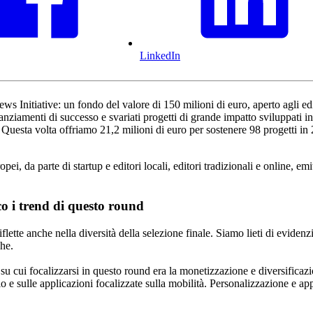
LinkedIn
s Initiative: un fondo del valore di 150 milioni di euro, aperto agli edi
anziamenti di successo e svariati progetti di grande impatto sviluppati 
i. Questa volta offriamo 21,2 milioni di euro per sostenere 98 progetti i
, da parte di startup e editori locali, editori tradizionali e online, emi
o i trend di questo round
lette anche nella diversità della selezione finale. Siamo lieti di evidenz
che.
 su cui focalizzarsi in questo round era la monetizzazione e diversificazi
dio e sulle applicazioni focalizzate sulla mobilità. Personalizzazione e a