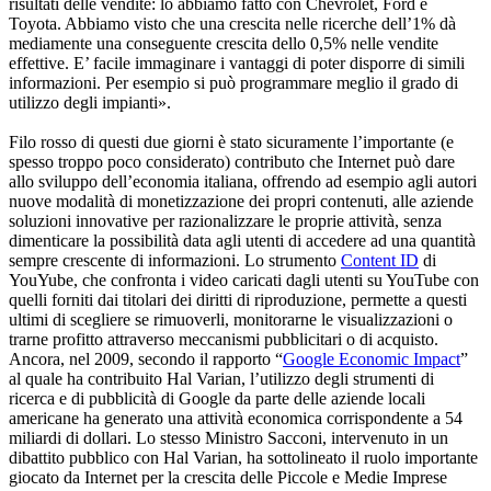
risultati delle vendite: lo abbiamo fatto con Chevrolet, Ford e
Toyota. Abbiamo visto che una crescita nelle ricerche dell’1% dà
mediamente una conseguente crescita dello 0,5% nelle vendite
effettive. E’ facile immaginare i vantaggi di poter disporre di simili
informazioni. Per esempio si può programmare meglio il grado di
utilizzo degli impianti».
Filo rosso di questi due giorni è stato sicuramente l’importante (e
spesso troppo poco considerato) contributo che Internet può dare
allo sviluppo dell’economia italiana, offrendo ad esempio agli autori
nuove modalità di monetizzazione dei propri contenuti, alle aziende
soluzioni innovative per razionalizzare le proprie attività, senza
dimenticare la possibilità data agli utenti di accedere ad una quantità
sempre crescente di informazioni. Lo strumento
Content ID
di
YouYube, che confronta i video caricati dagli utenti su YouTube con
quelli forniti dai titolari dei diritti di riproduzione, permette a questi
ultimi di scegliere se rimuoverli, monitorarne le visualizzazioni o
trarne profitto attraverso meccanismi pubblicitari o di acquisto.
Ancora, nel 2009, secondo il rapporto “
Google Economic Impact
”
al quale ha contribuito Hal Varian, l’utilizzo degli strumenti di
ricerca e di pubblicità di Google da parte delle aziende locali
americane ha generato una attività economica corrispondente a 54
miliardi di dollari. Lo stesso Ministro Sacconi, intervenuto in un
dibattito pubblico con Hal Varian, ha sottolineato il ruolo importante
giocato da Internet per la crescita delle Piccole e Medie Imprese