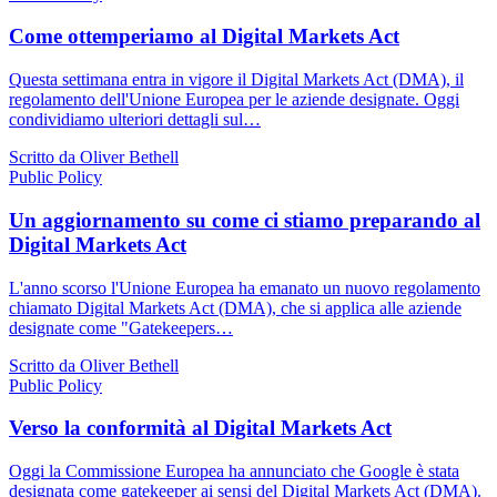
Come ottemperiamo al Digital Markets Act
Questa settimana entra in vigore il Digital Markets Act (DMA), il
regolamento dell'Unione Europea per le aziende designate. Oggi
condividiamo ulteriori dettagli sul…
Scritto da Oliver Bethell
Public Policy
Un aggiornamento su come ci stiamo preparando al
Digital Markets Act
L'anno scorso l'Unione Europea ha emanato un nuovo regolamento
chiamato Digital Markets Act (DMA), che si applica alle aziende
designate come "Gatekeepers…
Scritto da Oliver Bethell
Public Policy
Verso la conformità al Digital Markets Act
Oggi la Commissione Europea ha annunciato che Google è stata
designata come gatekeeper ai sensi del Digital Markets Act (DMA).