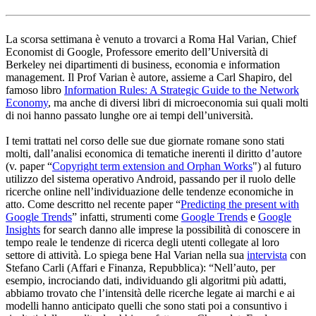
La scorsa settimana è venuto a trovarci a Roma Hal Varian, Chief
Economist di Google, Professore emerito dell’Università di
Berkeley nei dipartimenti di business, economia e information
management. Il Prof Varian è autore, assieme a Carl Shapiro, del
famoso libro
Information Rules: A Strategic Guide to the Network
Economy
, ma anche di diversi libri di microeconomia sui quali molti
di noi hanno passato lunghe ore ai tempi dell’università.
I temi trattati nel corso delle sue due giornate romane sono stati
molti, dall’analisi economica di tematiche inerenti il diritto d’autore
(v. paper “
Copyright term extension and Orphan Works
") al futuro
utilizzo del sistema operativo Android, passando per il ruolo delle
ricerche online nell’individuazione delle tendenze economiche in
atto. Come descritto nel recente paper “
Predicting the present with
Google Trends
” infatti, strumenti come
Google Trends
e
Google
Insights
for search danno alle imprese la possibilità di conoscere in
tempo reale le tendenze di ricerca degli utenti collegate al loro
settore di attività. Lo spiega bene Hal Varian nella sua
intervista
con
Stefano Carli (Affari e Finanza, Repubblica): “Nell’auto, per
esempio, incrociando dati, individuando gli algoritmi più adatti,
abbiamo trovato che l’intensità delle ricerche legate ai marchi e ai
modelli hanno anticipato quelli che sono stati poi a consuntivo i