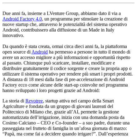
Due anni fa, insieme a LVenture Group, abbiamo dato il via a
Android Factory 4.0
, un programma per stimolare la creazione di
nuove startup che, attraverso le potenzialità del sistema operativo
Android, contribuissero alla diffusione di un Made in Italy
innovativo.
Da quando è stata creata, ormai circa dieci anni fa, la piattaforma
open source di
Android
ha permesso a persone in tutto il mondo di
avere un accesso migliore a più informazioni e opportunità rispetto
al passato. Chiunque può scaricare, installare, modificare e
distribuire gratuitamente il codice sorgente e creare la propria app o
utilizzare il sistema operativo per rendere più smart i propri prodotti.
A distanza di 18 mesi dalla fase di pre-accelerazione di Android
Factory ecco come alcune delle start-up coinvolte nel programma
hanno sviluppato i loro progetti grazie ad Android:
La storia di
Revotree
, startup attiva nel campo della Smart
Agriculture e fondata da un gruppo di giovani laureati del
Politecnico di Milano che, grazie all’AI, permette la gestione
automatizzata dell’irrigazione, inizia con una domanda posta da
Cosimo Calciano – CEO e Co-founder – a suo padre, durante una
passeggiata nel frutteto di famiglia in un’afosa giornata di marzo:
“Papà, ma come fai a decidere quando irrigare?”. Dall’esperienza