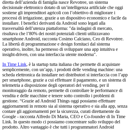
diretta dell’azienda di famiglia nasce Revotree, un sistema
decisionale elettronico dotato di un’intelligenza artificiale che oggi
sostiene gli imprenditori agricoli con l’obiettivo di migliorare i
processi di irrigazione, grazie a un dispositivo economico e facile da
installare. I benefici derivanti da Android sono legati alla
trasversalità dell’utenza piattaforma: "da indagini di mercato,
risultava che l’80% dei nostri potenziali clienti utilizzavano
smartphone Android, racconta Cosimo Calciano, Ceo di Revotree.
La libertà di programmazione e design fornitaci dal sistema
operativo, inoltre, ha permesso di sviluppare una app intuitiva e
insight-driven, con una interfaccia utente moderna".
In Time Link
, è la startup tutta italiana che permette di acquistare
semplicemente, con un’app, i prodotti delle vending machine: una
scheda elettronica da installare nei distributori si interfaccia con l’app
per smartphone, grazie a cui effettuare il pagamento, e un sistema di
telemetria a disposizione degli operatori del vending, per il
monitoraggio da remoto, permette di controllare le performance di
vendita e delle macchine e tenere sotto controllo i problemi di
gestione. “Grazie ad Android Things oggi possiamo effettuare
aggiornamenti in remoto sia al sistema operativo e sia alla app, senza
contare gli aggiornamenti per la sicurezza, curati direttamente da
Google - racconta Alfredo Di Maria, CEO e Co-founder di In Time
Link. In questo modo ci possiamo concentrare sullo sviluppo del
prodotto. Altro vantaggio è che tutti i programmatori Android