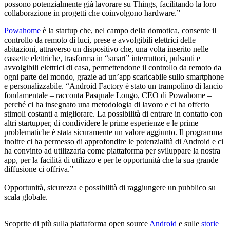
possono potenzialmente già lavorare su Things, facilitando la loro
collaborazione in progetti che coinvolgono hardware.”
Powahome
è la startup che, nel campo della domotica, consente il
controllo da remoto di luci, prese e avvolgibili elettrici delle
abitazioni, attraverso un dispositivo che, una volta inserito nelle
cassette elettriche, trasforma in “smart” interruttori, pulsanti e
avvolgibili elettrici di casa, permettendone il controllo da remoto da
ogni parte del mondo, grazie ad un’app scaricabile sullo smartphone
e personalizzabile. “Android Factory è stato un trampolino di lancio
fondamentale – racconta Pasquale Longo, CEO di Powahome –
perché ci ha insegnato una metodologia di lavoro e ci ha offerto
stimoli costanti a migliorare. La possibilità di entrare in contatto con
altri startupper, di condividere le prime esperienze e le prime
problematiche è stata sicuramente un valore aggiunto. Il programma
inoltre ci ha permesso di approfondire le potenzialità di Android e ci
ha convinto ad utilizzarla come piattaforma per sviluppare la nostra
app, per la facilità di utilizzo e per le opportunità che la sua grande
diffusione ci offriva.”
Opportunità, sicurezza e possibilità di raggiungere un pubblico su
scala globale.
Scoprite di più sulla piattaforma open source
Android
e sulle
storie