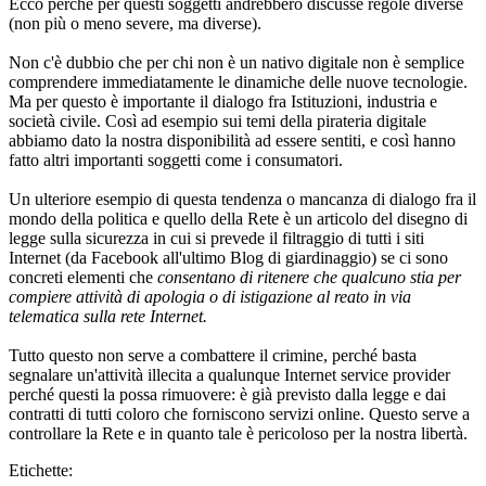
Ecco perché per questi soggetti andrebbero discusse regole diverse
(non più o meno severe, ma diverse).
Non c'è dubbio che per chi non è un nativo digitale non è semplice
comprendere immediatamente le dinamiche delle nuove tecnologie.
Ma per questo è importante il dialogo fra Istituzioni, industria e
società civile. Così ad esempio sui temi della pirateria digitale
abbiamo dato la nostra disponibilità ad essere sentiti, e così hanno
fatto altri importanti soggetti come i consumatori.
Un ulteriore esempio di questa tendenza o mancanza di dialogo fra il
mondo della politica e quello della Rete è un articolo del disegno di
legge sulla sicurezza in cui si prevede il filtraggio di tutti i siti
Internet (da Facebook all'ultimo Blog di giardinaggio) se ci sono
concreti elementi che
consentano di ritenere che qualcuno stia per
compiere attività di apologia o di istigazione al reato in via
telematica sulla rete Internet.
Tutto questo non serve a combattere il crimine, perché basta
segnalare un'attività illecita a qualunque Internet service provider
perché questi la possa rimuovere: è già previsto dalla legge e dai
contratti di tutti coloro che forniscono servizi online. Questo serve a
controllare la Rete e in quanto tale è pericoloso per la nostra libertà.
Etichette: