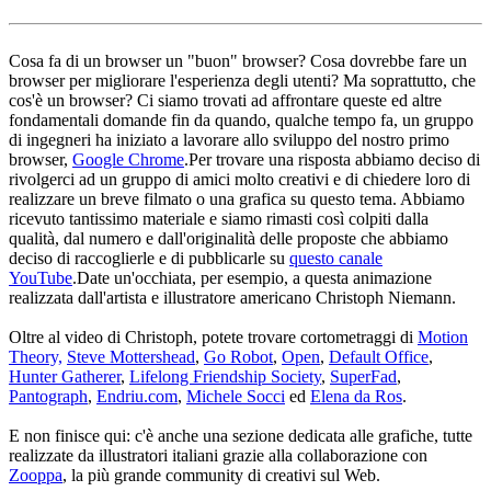
Cosa fa di un browser un "buon" browser? Cosa dovrebbe fare un
browser per migliorare l'esperienza degli utenti? Ma soprattutto, che
cos'è un browser? Ci siamo trovati ad affrontare queste ed altre
fondamentali domande fin da quando, qualche tempo fa, un gruppo
di ingegneri ha iniziato a lavorare allo sviluppo del nostro primo
browser,
Google Chrome
.Per trovare una risposta abbiamo deciso di
rivolgerci ad un gruppo di amici molto creativi e di chiedere loro di
realizzare un breve filmato o una grafica su questo tema. Abbiamo
ricevuto tantissimo materiale e siamo rimasti così colpiti dalla
qualità, dal numero e dall'originalità delle proposte che abbiamo
deciso di raccoglierle e di pubblicarle su
questo canale
YouTube
.Date un'occhiata, per esempio, a questa animazione
realizzata dall'artista e illustratore americano Christoph Niemann.
Oltre al video di Christoph, potete trovare cortometraggi di
Motion
Theory,
Steve Mottershead
,
Go Robot
,
Open
,
Default Office
,
Hunter Gatherer
,
Lifelong Friendship Society
,
SuperFad
,
Pantograph
,
Endriu.com
,
Michele Socci
ed
Elena da Ros
.
E non finisce qui: c'è anche una sezione dedicata alle grafiche, tutte
realizzate da illustratori italiani grazie alla collaborazione con
Zooppa
, la più grande community di creativi sul Web.