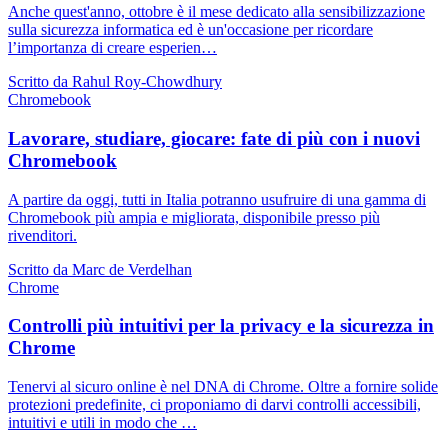
Anche quest'anno, ottobre è il mese dedicato alla sensibilizzazione
sulla sicurezza informatica ed è un'occasione per ricordare
l’importanza di creare esperien…
Scritto da Rahul Roy-Chowdhury
Chromebook
Lavorare, studiare, giocare: fate di più con i nuovi
Chromebook
A partire da oggi, tutti in Italia potranno usufruire di una gamma di
Chromebook più ampia e migliorata, disponibile presso più
rivenditori.
Scritto da Marc de Verdelhan
Chrome
Controlli più intuitivi per la privacy e la sicurezza in
Chrome
Tenervi al sicuro online è nel DNA di Chrome. Oltre a fornire solide
protezioni predefinite, ci proponiamo di darvi controlli accessibili,
intuitivi e utili in modo che …