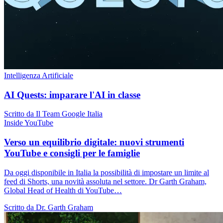
Intelligenza Artificiale
AI Quests: imparare l'AI in classe
Scritto da Il Team Google Italia
Inside YouTube
Verso un equilibrio digitale: nuovi strumenti
YouTube e consigli per le famiglie
Da oggi disponibile in Italia la possibilità di impostare un limite al
feed di Shorts, una novità assoluta nel settore. Dr Garth Graham,
Global Head of Health di YouTube…
Scritto da Dr. Garth Graham