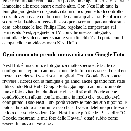
Potete controllare centinaia di dispositivi intelligenti per la casa, dalle
lampadine alle prese smart e molto altro. Con Nest Hub tutta la
famiglia può gestire i dispositivi da un'unico pannello di controllo,
senza dover passare continuamente da un'app all'altra. È sufficiente
scorrere la dashboard verso il basso per avere una panoramica sulla
casa: abbassate le luci Philips Hue, regolate la temperatura sul
termostato Nest, spegnete la TV con Chromecast integrato,
controllate le videocamere smart e scoprite chi c'è alla porta con il
campanello con videocamera Nest Hello.
Ogni momento prende nuova vita con Google Foto
Nest Hub è una cornice fotografica molto speciale: è facile da
configurare, aggiorna automaticamente le foto mostrate sul display e
mette in evidenza i vostri scatti migliori. Con Google Foto potete
rivivere i ricordi con la famiglia e gli amici anche quando non state
utilizzando Nest Hub. Google Foto aggiungerà automaticamente
nuove foto evitando i duplicati e gli scatti sfocati. Potete anche
condividere un album con la mamma in modo che, quando avrà
configurato il suo Nest Hub, potrà vedere le foto del suo nipotino. E
potete dire addio alle infinite ricerche sul vostro telefono per trovare
le foto che volete vedere. Con Nest Hub è più facile. Basta dire "Ok
Google, mostrami le mie foto delle Hawaii" e sarà subito come
essere di nuovo in vacanza.