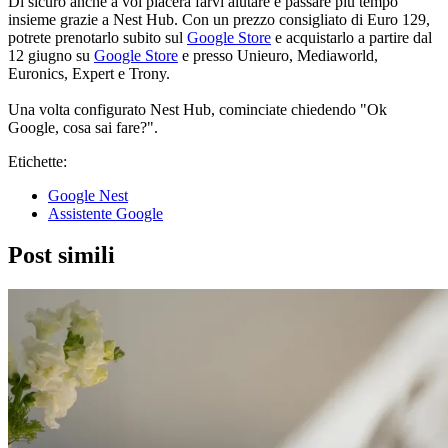
Di sicuro anche a voi piacerà farvi aiutare e passare più tempo
insieme grazie a Nest Hub. Con un prezzo consigliato di Euro 129,
potrete prenotarlo subito sul
Google Store
e acquistarlo a partire dal
12 giugno su
Google Store
e presso Unieuro, Mediaworld,
Euronics, Expert e Trony.
Una volta configurato Nest Hub, cominciate chiedendo "Ok
Google, cosa sai fare?".
Etichette:
Google Nest
Assistente Google
Post simili