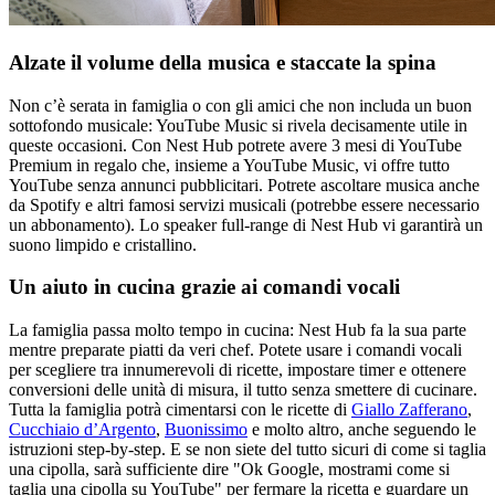
Alzate il volume della musica e staccate la spina
Non c’è serata in famiglia o con gli amici che non includa un buon
sottofondo musicale: YouTube Music si rivela decisamente utile in
queste occasioni. Con Nest Hub potrete avere 3 mesi di YouTube
Premium in regalo che, insieme a YouTube Music, vi offre tutto
YouTube senza annunci pubblicitari. Potrete ascoltare musica anche
da Spotify e altri famosi servizi musicali (potrebbe essere necessario
un abbonamento). Lo speaker full-range di Nest Hub vi garantirà un
suono limpido e cristallino.
Un aiuto in cucina grazie ai comandi vocali
La famiglia passa molto tempo in cucina: Nest Hub fa la sua parte
mentre preparate piatti da veri chef. Potete usare i comandi vocali
per scegliere tra innumerevoli di ricette, impostare timer e ottenere
conversioni delle unità di misura, il tutto senza smettere di cucinare.
Tutta la famiglia potrà cimentarsi con le ricette di
Giallo Zafferano
,
Cucchiaio d’Argento
,
Buonissimo
e molto altro, anche seguendo le
istruzioni step-by-step. E se non siete del tutto sicuri di come si taglia
una cipolla, sarà sufficiente dire "Ok Google, mostrami come si
taglia una cipolla su YouTube" per fermare la ricetta e guardare un