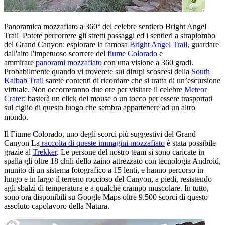
Panoramica mozzafiato a 360° del celebre sentiero Bright Angel
Trail Potete percorrere gli stretti passaggi ed i sentieri a strapiombo
del Grand Canyon: esplorare la famosa
Bright Angel Trail
, guardare
dall'alto l'impetuoso scorrere del
fiume Colorado
e
ammirare
panorami mozzafiato
con una visione a 360 gradi.
Probabilmente quando vi troverete sui dirupi scoscesi della
South
Kaibab Trail
sarete contenti di ricordare che si tratta di un’escursione
virtuale. Non occorreranno due ore per visitare il celebre
Meteor
Crater
: basterà un click del mouse o un tocco per essere trasportati
sul ciglio di questo luogo che sembra appartenere ad un altro
mondo.
Il Fiume Colorado, uno degli scorci più suggestivi del Grand
Canyon La
raccolta di queste immagini mozzafiato
è stata possibile
grazie al
Trekker
. Le persone del nostro team si sono caricate in
spalla gli oltre 18 chili dello zaino attrezzato con tecnologia Android,
munito di un sistema fotografico a 15 lenti, e hanno percorso in
lungo e in largo il terreno roccioso del Canyon, a piedi, resistendo
agli sbalzi di temperatura e a qualche crampo muscolare. In tutto,
sono ora disponibili su Google Maps oltre 9.500 scorci di questo
assoluto capolavoro della Natura.