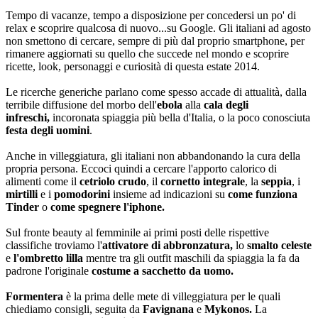
Tempo di vacanze, tempo a disposizione per concedersi un po' di
relax e scoprire qualcosa di nuovo...su Google. Gli italiani ad agosto
non smettono di cercare, sempre di più dal proprio smartphone, per
rimanere aggiornati su quello che succede nel mondo e scoprire
ricette, look, personaggi e curiosità di questa estate 2014.
Le ricerche generiche parlano come spesso accade di attualità, dalla
terribile diffusione del morbo dell'
ebola
alla
cala degli
infreschi,
incoronata spiaggia più bella d'Italia, o la poco conosciuta
festa degli uomini
.
Anche in villeggiatura, gli italiani non abbandonando la cura della
propria persona. Eccoci quindi a cercare l'apporto calorico di
alimenti come il
cetriolo crudo
, il
cornetto integrale
, la
seppia
, i
mirtilli
e i
pomodorini
insieme ad indicazioni su
come funziona
Tinder
o
come spegnere l'iphone.
Sul fronte beauty al femminile ai primi posti delle rispettive
classifiche troviamo l'
attivatore di abbronzatura,
lo
smalto
celeste
e
l'ombretto
lilla
mentre tra gli outfit maschili da spiaggia la fa da
padrone l'originale
costume a sacchetto da uomo.
Formentera
è la prima delle mete di villeggiatura per le quali
chiediamo consigli, seguita da
Favignana
e
Mykonos.
La