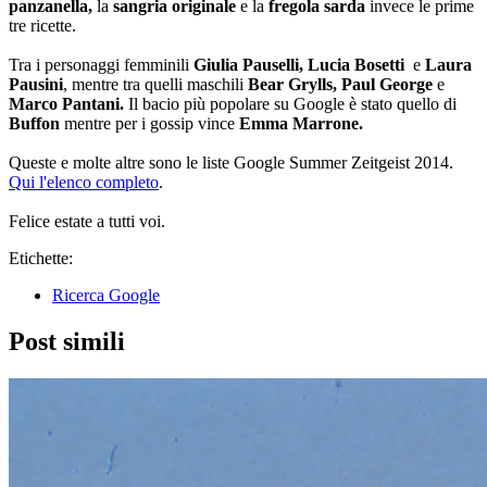
panzanella,
la
sangria originale
e la
fregola sarda
invece le prime
tre ricette.
Tra i personaggi femminili
Giulia Pauselli, Lucia Bosetti
e
Laura
Pausini
, mentre tra quelli maschili
Bear Grylls, Paul George
e
Marco Pantani.
Il bacio più popolare su Google è stato quello di
Buffon
mentre per i gossip vince
Emma Marrone.
Queste e molte altre sono le liste Google Summer Zeitgeist 2014.
Qui l'elenco completo
.
Felice estate a tutti voi.
Etichette:
Ricerca Google
Post simili