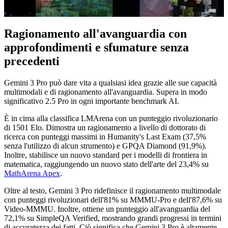
Ragionamento all'avanguardia con
approfondimenti e sfumature senza
precedenti
Gemini 3 Pro può dare vita a qualsiasi idea grazie alle sue capacità
multimodali e di ragionamento all'avanguardia. Supera in modo
significativo 2.5 Pro in ogni importante benchmark AI.
È in cima alla classifica LMArena con un punteggio rivoluzionario
di 1501 Elo. Dimostra un ragionamento a livello di dottorato di
ricerca con punteggi massimi in Humanity's Last Exam (37,5%
senza l'utilizzo di alcun strumento) e GPQA Diamond (91,9%).
Inoltre, stabilisce un nuovo standard per i modelli di frontiera in
matematica, raggiungendo un nuovo stato dell'arte del 23,4% su
MathArena Apex
.
Oltre al testo, Gemini 3 Pro ridefinisce il ragionamento multimodale
con punteggi rivoluzionari dell'81% su MMMU-Pro e dell'87,6% su
Video-MMMU. Inoltre, ottiene un punteggio all'avanguardia del
72,1% su SimpleQA Verified, mostrando grandi progressi in termini
di accuratezza dei fatti. Ciò significa che Gemini 3 Pro è altamente