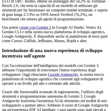
ELO di 1487. Inoltre, ottiene un punteggio del 54,2% su Terminal-
Bench 2.0, che testa la capacità di un modello di utilizzare gli
strumenti per far funzionare un computer tramite terminale, e supera
di gran lunga 2.5 Pro su SWE-bench Verified (76,2%), un
benchmark che misura gli agenti di programmazione.
Ora potete
creare con Gemini 3
in Google AI Studio, Vertex AI,
Gemini CLI e nella nostra nuova piattaforma di sviluppo agentico,
Google Antigravity. È disponibile anche in piattaforme di terze parti
come Cursor, GitHub, JetBrains, Manus, Replit e altre.
Introduzione di una nuova esperienza di sviluppo
incentrata sull'agente
Con l'accelerazione dell'intelligenza dei modelli con Gemini 3,
abbiamo l'opportunità di reinventare l'intera esperienza degli
sviluppatori. Oggi rilasciamo
Google Antigravity
, la nostra nuova
piattaforma di sviluppo agentica che consente agli sviluppatori di
operare a un livello più alto e orientato alle attività.
Grazie alle funzionalità avanzate di ragionamento, l’utilizzo degli
strumenti e programmazione autonoma di Gemini 3, Google
Antigravity trasforma l'assistenza AI da strumento nel toolkit di uno
sviluppatore a partner attivo. Sebbene il cuore di Google Antigravity
sia un'esperienza IDE AI familiare, i suoi agenti sono stati elevati a