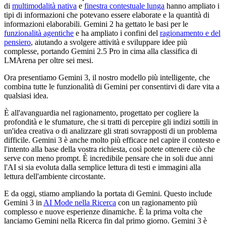
di
multimodalità nativa
e
finestra contestuale lunga
hanno ampliato i
tipi di informazioni che potevano essere elaborate e la quantità di
informazioni elaborabili. Gemini 2 ha gettato le basi per le
funzionalità agentiche
e ha ampliato i confini del
ragionamento e del
pensiero
, aiutando a svolgere attività e sviluppare idee più
complesse, portando Gemini 2.5 Pro in cima alla classifica di
LMArena per oltre sei mesi.
Ora presentiamo Gemini 3, il nostro modello più intelligente, che
combina tutte le funzionalità di Gemini per consentirvi di dare vita a
qualsiasi idea.
È all'avanguardia nel ragionamento, progettato per cogliere la
profondità e le sfumature, che si tratti di percepire gli indizi sottili in
un'idea creativa o di analizzare gli strati sovrapposti di un problema
difficile. Gemini 3 è anche molto più efficace nel capire il contesto e
l'intento alla base della vostra richiesta, così potete ottenere ciò che
serve con meno prompt. È incredibile pensare che in soli due anni
l'AI si sia evoluta dalla semplice lettura di testi e immagini alla
lettura dell'ambiente circostante.
E da oggi, stiamo ampliando la portata di Gemini. Questo include
Gemini 3 in
AI Mode nella Ricerca
con un ragionamento più
complesso e nuove esperienze dinamiche. È la prima volta che
lanciamo Gemini nella Ricerca fin dal primo giorno. Gemini 3 è