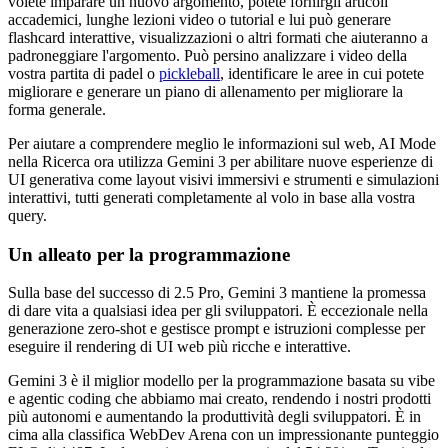
volete imparare un nuovo argomento, potete fornirgli articoli
accademici, lunghe lezioni video o tutorial e lui può generare
flashcard interattive, visualizzazioni o altri formati che aiuteranno a
padroneggiare l'argomento. Può persino analizzare i video della
vostra partita di padel o
pickleball
, identificare le aree in cui potete
migliorare e generare un piano di allenamento per migliorare la
forma generale.
Per aiutare a comprendere meglio le informazioni sul web, AI Mode
nella Ricerca ora utilizza Gemini 3 per abilitare nuove esperienze di
UI generativa come layout visivi immersivi e strumenti e simulazioni
interattivi, tutti generati completamente al volo in base alla vostra
query.
Un alleato per la programmazione
Sulla base del successo di 2.5 Pro, Gemini 3 mantiene la promessa
di dare vita a qualsiasi idea per gli sviluppatori. È eccezionale nella
generazione zero-shot e gestisce prompt e istruzioni complesse per
eseguire il rendering di UI web più ricche e interattive.
Gemini 3 è il miglior modello per la programmazione basata su vibe
e agentic coding che abbiamo mai creato, rendendo i nostri prodotti
più autonomi e aumentando la produttività degli sviluppatori. È in
cima alla classifica WebDev Arena con un impressionante punteggio