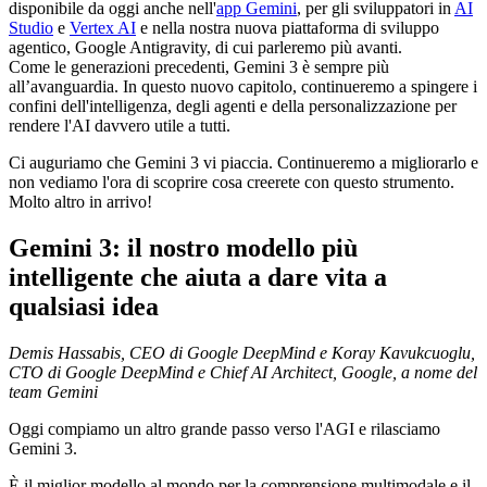
disponibile da oggi anche nell'
app Gemini
, per gli sviluppatori in
AI
Studio
e
Vertex AI
e nella nostra nuova piattaforma di sviluppo
agentico, Google Antigravity, di cui parleremo più avanti.
Come le generazioni precedenti, Gemini 3 è sempre più
all’avanguardia. In questo nuovo capitolo, continueremo a spingere i
confini dell'intelligenza, degli agenti e della personalizzazione per
rendere l'AI davvero utile a tutti.
Ci auguriamo che Gemini 3 vi piaccia. Continueremo a migliorarlo e
non vediamo l'ora di scoprire cosa creerete con questo strumento.
Molto altro in arrivo!
Gemini 3: il nostro modello più
intelligente che aiuta a dare vita a
qualsiasi idea
Demis Hassabis, CEO di Google DeepMind e Koray Kavukcuoglu,
CTO di Google DeepMind e Chief AI Architect, Google, a nome del
team Gemini
Oggi compiamo un altro grande passo verso l'AGI e rilasciamo
Gemini 3.
È il miglior modello al mondo per la comprensione multimodale e il