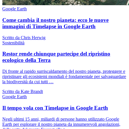
Google Earth
Come cambia il nostro pianeta: ecco le nuove
immagini di Timelapse in Google Earth
Scritto da Chris Herwig
Sostenibilità
Restor rende chiunque partecipe del ripristino
ecologico della Terra
Di fronte al rapido surriscaldamento del nostro pianeta, proteggere e
ripristinare gli ecosistemi mondiali è fondamentale per salvaguardare
la biodiversità da cui tutti …
Scritto da Kate Brandt
Google Earth
Il tempo vola con Timelapse in Google Earth
Negli ultimi 15 anni, miliardi di persone hanno utilizzato Google
Earth per esplorare il nostro pianeta da innumerevoli angolazioni,