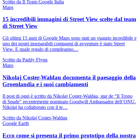
Scritto da Il Team Google Italia
Maps
15 incredibili immagini di Street View scelte dal team
di Street View
Gli ultimi 15 anni di Google Maps sono stati un viaggio incredibile e
uno dei nostri inseparabili compagni di avventure è stato Street
View. E quale regalo di compleanno…
Scritto da Paddy Flynn
Maps
Nikolaj Coster-Waldau documenta il paesaggio della
Groenlandia e i suoi cambiamenti
Il post di oggi è scritto da Nikolaj Coster-Waldau, star de “Il Trono
di Spade" recentemente nominato Goodwill Ambassador dell’ONU.
Nikolaj ha collaborato con il te…
Scritto da Nikolaj Coster-Waldau
Google Earth
Ecco come si presenta il primo prototipo della nostra