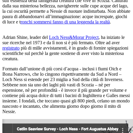
sull’esistenza della famigerata creatura che vive in Scozia. Catturati
dalla sua misteriosa bellezza, navigherete sulle cupe acque del lago,
la cui oscurità permette a Nessie di nuotare indisturbata. Non abbiate
paura di abbandonarvi all’immaginazione: acque increspate, giochi
di luce e t
ronchi sommersi fanno di una leggenda la realtà
.
Adrian Shine, leader del
Loch Ness&Morar Project
, ha iniziato le
sue ricerche nel 1973 e da lì non si è più fermato. Oltre ad aver
registrato
più di mille avvistamenti, è in grado di fornire spiegazioni
scientifiche sul perchè la gente sostiene di aver visto la misteriosa
creatura.
Formato dall’unione di più corsi d’acqua - inclusi i fiumi Oich e
Bona Narrows, che lo cingono rispettivamente da Sud a Nord –
Loch Ness si estende per 23 miglia a Sud della città di Inverness.
Sebbene non sia uno dei laghi più vasti di Scozia – nè per
espensione, nè per profondità - è invece il più grande per volume e
contiene più acqua dolce di tutti i bacini di Inghilterra e Galles messi
insieme. I fondali, che toccano quasi gli 800 piedi, celano un mondo
nascosto e incantato, che alimenta giorno dopo giorno il mito di
Nessie.