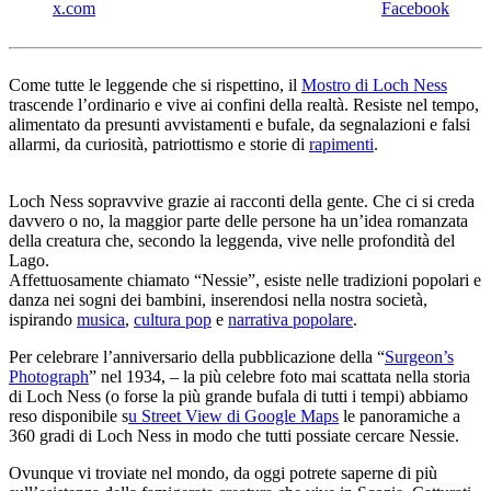
x.com
Facebook
Come tutte le leggende che si rispettino, il
Mostro di Loch Ness
trascende l’ordinario e vive ai confini della realtà. Resiste nel tempo,
alimentato da presunti avvistamenti e bufale, da segnalazioni e falsi
allarmi, da curiosità, patriottismo e storie di
rapimenti
.
Loch Ness sopravvive grazie ai racconti della gente. Che ci si creda
davvero o no, la maggior parte delle persone ha un’idea romanzata
della creatura che, secondo la leggenda, vive nelle profondità del
Lago.
Affettuosamente chiamato “Nessie”, esiste nelle tradizioni popolari e
danza nei sogni dei bambini, inserendosi nella nostra società,
ispirando
musica
,
cultura pop
e
narrativa popolare
.
Per celebrare l’anniversario della pubblicazione della “
Surgeon’s
Photograph
” nel 1934, – la più celebre foto mai scattata nella storia
di Loch Ness (o forse la più grande bufala di tutti i tempi) abbiamo
reso disponibile s
u Street View di Google Maps
le panoramiche a
360 gradi di Loch Ness in modo che tutti possiate cercare Nessie.
Ovunque vi troviate nel mondo, da oggi potrete saperne di più