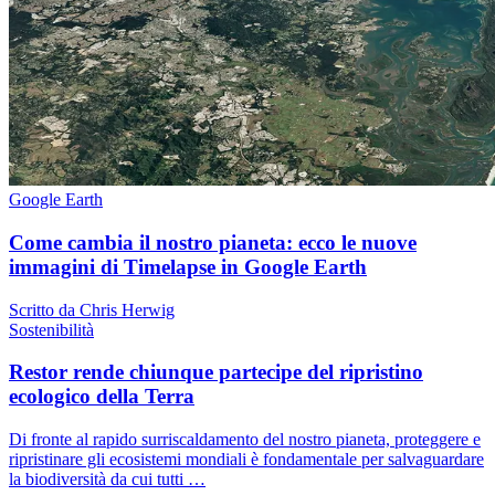
Google Earth
Come cambia il nostro pianeta: ecco le nuove
immagini di Timelapse in Google Earth
Scritto da Chris Herwig
Sostenibilità
Restor rende chiunque partecipe del ripristino
ecologico della Terra
Di fronte al rapido surriscaldamento del nostro pianeta, proteggere e
ripristinare gli ecosistemi mondiali è fondamentale per salvaguardare
la biodiversità da cui tutti …