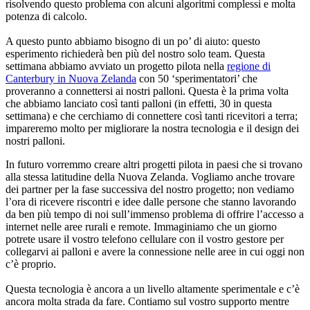
risolvendo questo problema con alcuni algoritmi complessi e molta
potenza di calcolo.
A questo punto abbiamo bisogno di un po’ di aiuto: questo
esperimento richiederà ben più del nostro solo team. Questa
settimana abbiamo avviato un progetto pilota nella
regione di
Canterbury in Nuova Zelanda
con 50 ‘sperimentatori’ che
proveranno a connettersi ai nostri palloni. Questa è la prima volta
che abbiamo lanciato così tanti palloni (in effetti, 30 in questa
settimana) e che cerchiamo di connettere così tanti ricevitori a terra;
impareremo molto per migliorare la nostra tecnologia e il design dei
nostri palloni.
In futuro vorremmo creare altri progetti pilota in paesi che si trovano
alla stessa latitudine della Nuova Zelanda. Vogliamo anche trovare
dei partner per la fase successiva del nostro progetto; non vediamo
l’ora di ricevere riscontri e idee dalle persone che stanno lavorando
da ben più tempo di noi sull’immenso problema di offrire l’accesso a
internet nelle aree rurali e remote. Immaginiamo che un giorno
potrete usare il vostro telefono cellulare con il vostro gestore per
collegarvi ai palloni e avere la connessione nelle aree in cui oggi non
c’è proprio.
Questa tecnologia è ancora a un livello altamente sperimentale e c’è
ancora molta strada da fare. Contiamo sul vostro supporto mentre