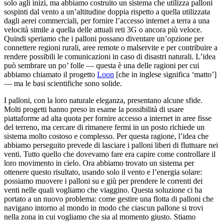
solo agli inizi, ma abbiamo costruito un sistema che utilizza palloni
sospinti dal vento a un’altitudine doppia rispetto a quella utilizzata
dagli aerei commerciali, per fornire l’accesso internet a terra a una
velocità simile a quella delle attuali reti 3G o ancora più veloce.
Quindi speriamo che i palloni possano diventare un’opzione per
connettere regioni rurali, aree remote o malservite e per contribuire a
rendere possibili le comunicazioni in caso di disastri naturali. L’idea
può sembrare un po’ folle — questa è una delle ragioni per cui
abbiamo chiamato il progetto
Loon
[che in inglese significa ‘matto’]
— ma le basi scientifiche sono solide.
I palloni, con la loro naturale eleganza, presentano alcune sfide.
Molti progetti hanno preso in esame la possibilità di usare
piattaforme ad alta quota per fornire accesso a internet in aree fisse
del terreno, ma cercare di rimanere fermi in un posto richiede un
sistema molto costoso e complesso. Per questa ragione, l’idea che
abbiamo perseguito prevede di lasciare i palloni liberi di fluttuare nei
venti. Tutto quello che dovevamo fare era capire come controllare il
loro movimento in cielo. Ora abbiamo trovato un sistema per
ottenere questo risultato, usando solo il vento e l’energia solare:
possiamo muovere i palloni su e giù per prendere le correnti dei
venti nelle quali vogliamo che viaggino. Questa soluzione ci ha
portato a un nuovo problema: come gestire una flotta di palloni che
navigano intorno al mondo in modo che ciascun pallone si trovi
nella zona in cui vogliamo che sia al momento giusto. Stiamo