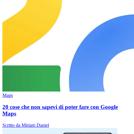
Maps
20 cose che non sapevi di poter fare con Google
Maps
Scritto da Miriam Daniel