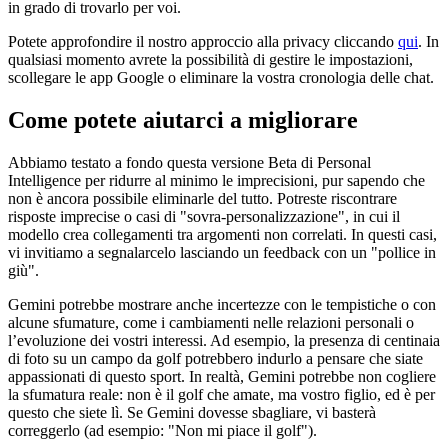
in grado di trovarlo per voi.
Potete approfondire il nostro approccio alla privacy cliccando
qui
. In
qualsiasi momento avrete la possibilità di gestire le impostazioni,
scollegare le app Google o eliminare la vostra cronologia delle chat.
Come potete aiutarci a migliorare
Abbiamo testato a fondo questa versione Beta di Personal
Intelligence per ridurre al minimo le imprecisioni, pur sapendo che
non è ancora possibile eliminarle del tutto. Potreste riscontrare
risposte imprecise o casi di "sovra-personalizzazione", in cui il
modello crea collegamenti tra argomenti non correlati. In questi casi,
vi invitiamo a segnalarcelo lasciando un feedback con un "pollice in
giù".
Gemini potrebbe mostrare anche incertezze con le tempistiche o con
alcune sfumature, come i cambiamenti nelle relazioni personali o
l’evoluzione dei vostri interessi. Ad esempio, la presenza di centinaia
di foto su un campo da golf potrebbero indurlo a pensare che siate
appassionati di questo sport. In realtà, Gemini potrebbe non cogliere
la sfumatura reale: non è il golf che amate, ma vostro figlio, ed è per
questo che siete lì. Se Gemini dovesse sbagliare, vi basterà
correggerlo (ad esempio: "Non mi piace il golf").