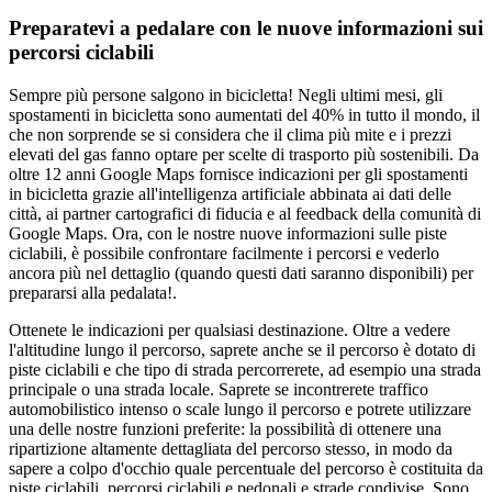
Preparatevi a pedalare con le nuove informazioni sui
percorsi ciclabili
Sempre più persone salgono in bicicletta! Negli ultimi mesi, gli
spostamenti in bicicletta sono aumentati del 40% in tutto il mondo, il
che non sorprende se si considera che il clima più mite e i prezzi
elevati del gas fanno optare per scelte di trasporto più sostenibili. Da
oltre 12 anni Google Maps fornisce indicazioni per gli spostamenti
in bicicletta grazie all'intelligenza artificiale abbinata ai dati delle
città, ai partner cartografici di fiducia e al feedback della comunità di
Google Maps. Ora, con le nostre nuove informazioni sulle piste
ciclabili, è possibile confrontare facilmente i percorsi e vederlo
ancora più nel dettaglio (quando questi dati saranno disponibili) per
prepararsi alla pedalata!.
Ottenete le indicazioni per qualsiasi destinazione. Oltre a vedere
l'altitudine lungo il percorso, saprete anche se il percorso è dotato di
piste ciclabili e che tipo di strada percorrerete, ad esempio una strada
principale o una strada locale. Saprete se incontrerete traffico
automobilistico intenso o scale lungo il percorso e potrete utilizzare
una delle nostre funzioni preferite: la possibilità di ottenere una
ripartizione altamente dettagliata del percorso stesso, in modo da
sapere a colpo d'occhio quale percentuale del percorso è costituita da
piste ciclabili, percorsi ciclabili e pedonali e strade condivise. Sono