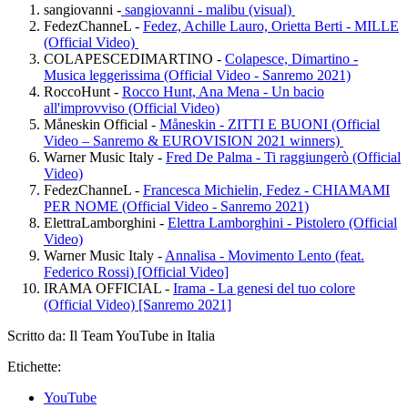
sangiovanni -
sangiovanni - malibu (visual)
FedezChanneL -
Fedez, Achille Lauro, Orietta Berti - MILLE
(Official Video)
COLAPESCEDIMARTINO -
Colapesce, Dimartino -
Musica leggerissima (Official Video - Sanremo 2021)
RoccoHunt -
Rocco Hunt, Ana Mena - Un bacio
all'improvviso (Official Video)
Måneskin Official -
Måneskin - ZITTI E BUONI (Official
Video – Sanremo & EUROVISION 2021 winners)
Warner Music Italy -
Fred De Palma - Ti raggiungerò (Official
Video)
FedezChanneL -
Francesca Michielin, Fedez - CHIAMAMI
PER NOME (Official Video - Sanremo 2021)
ElettraLamborghini -
Elettra Lamborghini - Pistolero (Official
Video)
Warner Music Italy -
Annalisa - Movimento Lento (feat.
Federico Rossi) [Official Video]
IRAMA OFFICIAL -
Irama - La genesi del tuo colore
(Official Video) [Sanremo 2021]
Scritto da: Il Team YouTube in Italia
Etichette:
YouTube