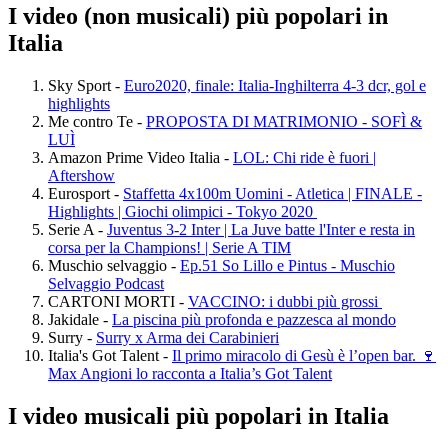
I video (non musicali) più popolari in
Italia
Sky Sport -
Euro2020, finale: Italia-Inghilterra 4-3 dcr, gol e
highlights
Me contro Te -
PROPOSTA DI MATRIMONIO - SOFÌ &
LUÌ
Amazon Prime Video Italia -
LOL: Chi ride è fuori |
Aftershow
Eurosport -
Staffetta 4x100m Uomini - Atletica | FINALE -
Highlights | Giochi olimpici - Tokyo 2020
Serie A -
Juventus 3-2 Inter | La Juve batte l'Inter e resta in
corsa per la Champions! | Serie A TIM
Muschio selvaggio -
Ep.51 So Lillo e Pintus - Muschio
Selvaggio Podcast
CARTONI MORTI -
VACCINO: i dubbi più grossi
Jakidale -
La piscina più profonda e pazzesca al mondo
Surry -
Surry x Arma dei Carabinieri
Italia's Got Talent -
Il primo miracolo di Gesù è l’open bar. 🍷
Max Angioni lo racconta a Italia’s Got Talent
I video musicali più popolari in Italia