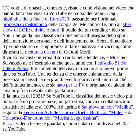
C’è voglia di rinascita, emozione, risate e condivisione nei video che
hanno fatto tendenza su YouTube nel corso dell’anno. Dagli
highlights della finale di Euro2020
, passando per l’originale
proposta di matrimonio
della coppia dei Me contro Te, fino all'
after
show di LOL: chi ride è fuori
, il podio dei top trending video su
YouTube guida una classifica di fine anno all’insegna dello sport,
della narrazione personale e dell’intrattenimento. Senza dimenticare
il periodo storico e l’importanza di fare chiarezza sui vaccini, come
dimostra la
rilettura a disegni
di Cartoni Morti.
Il video podcast conferma il suo ruolo nelle tendenze, e Muschio
Selvaggio ne è l’esempio anche quest anno con l’
episodio 51 So
Lillo e Pintus
. E il contenuto televisivo trova un suo nuovo prime
time su YouTube. Una tendenza che emerge chiaramente dalla
presenza in classifica dei grandi eventi sportivi dell’anno nonché
dell’intrattenimento, che sia
nato per la TV
o originato da alcuni dei
creator più in crescita sulla piattaforma.
E la musica del 2021? Su YouTube la classifica dei music video più
popolari è un po’ sanremese, un po’ estiva, carica di collaborazioni
artistiche e italiane al 100%. Ad aprirla è
Sangiovanni con “Malibu”
,
seguito da
Fedez con Achille Lauro e Orietta Berti con “Mille”
e da
Colapesce-Dimartino con “Musica Leggerissima”
.
Ecco i video che avete guardato, commentato e condiviso nel 2021
su YouTube: