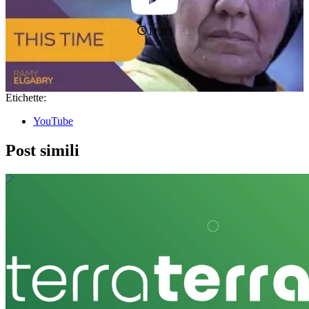
11:03
Etichette:
YouTube
Post simili