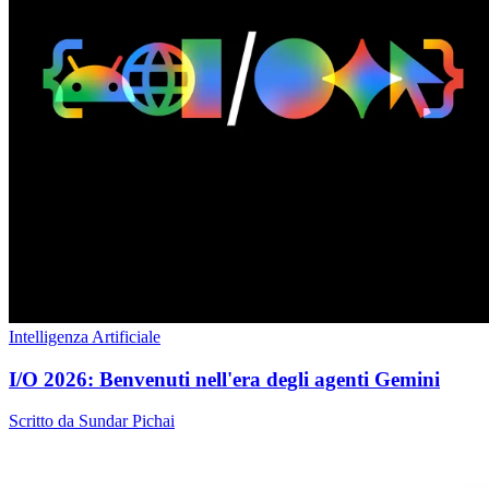
Intelligenza Artificiale
I/O 2026: Benvenuti nell'era degli agenti Gemini
Scritto da Sundar Pichai