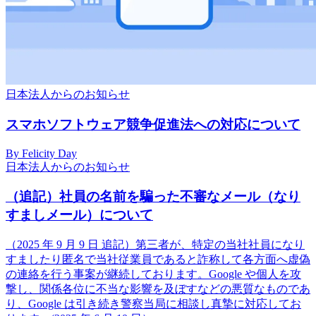
日本法人からのお知らせ
スマホソフトウェア競争促進法への対応について
By Felicity Day
日本法人からのお知らせ
（追記）社員の名前を騙った不審なメール（なり
すましメール）について
（2025 年 9 月 9 日 追記）第三者が、特定の当社社員になり
すましたり匿名で当社従業員であると詐称して各方面へ虚偽
の連絡を行う事案が継続しております。Google や個人を攻
撃し、関係各位に不当な影響を及ぼすなどの悪質なものであ
り、Google は引き続き警察当局に相談し真摯に対応してお