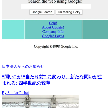
日本法人からのお知らせ
“問い” が “当たり前” に変わり、新たな問いが生
まれる: 四半世紀の変革
By Sundar Pichai