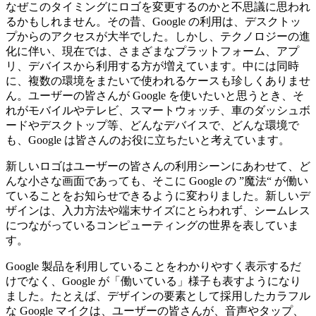
なぜこのタイミングにロゴを変更するのかと不思議に思われ
るかもしれません。その昔、Google の利用は、デスクトッ
プからのアクセスが大半でした。しかし、テクノロジーの進
化に伴い、現在では、さまざまなプラットフォーム、アプ
リ、デバイスから利用する方が増えています。中には同時
に、複数の環境をまたいで使われるケースも珍しくありませ
ん。ユーザーの皆さんが Google を使いたいと思うとき、そ
れがモバイルやテレビ、スマートウォッチ、車のダッシュボ
ードやデスクトップ等、どんなデバイスで、どんな環境で
も、Google は皆さんのお役に立ちたいと考えています。
新しいロゴはユーザーの皆さんの利用シーンにあわせて、ど
んな小さな画面であっても、そこに Google の ”魔法“ が働い
ていることをお知らせできるように変わりました。新しいデ
ザインは、入力方法や端末サイズにとらわれず、シームレス
につながっているコンピューティングの世界を表していま
す。
Google 製品を利用していることをわかりやすく表示するだ
けでなく、Google が「働いている」様子も表すようになり
ました。たとえば、デザインの要素として採用したカラフル
な Google マイクは、ユーザーの皆さんが、音声やタップ、