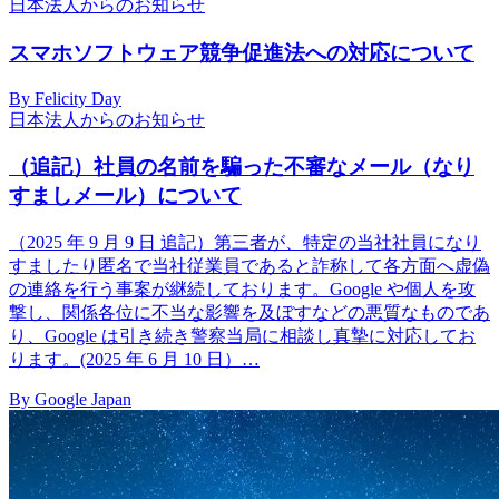
日本法人からのお知らせ
スマホソフトウェア競争促進法への対応について
By Felicity Day
日本法人からのお知らせ
（追記）社員の名前を騙った不審なメール（なり
すましメール）について
（2025 年 9 月 9 日 追記）第三者が、特定の当社社員になり
すましたり匿名で当社従業員であると詐称して各方面へ虚偽
の連絡を行う事案が継続しております。Google や個人を攻
撃し、関係各位に不当な影響を及ぼすなどの悪質なものであ
り、Google は引き続き警察当局に相談し真摯に対応してお
ります。(2025 年 6 月 10 日）…
By Google Japan