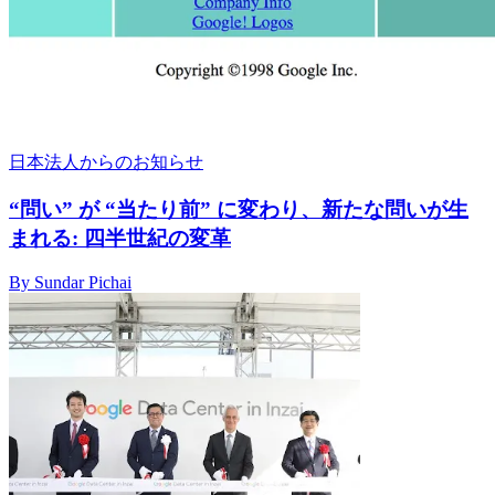
日本法人からのお知らせ
“問い” が “当たり前” に変わり、新たな問いが生
まれる: 四半世紀の変革
By Sundar Pichai