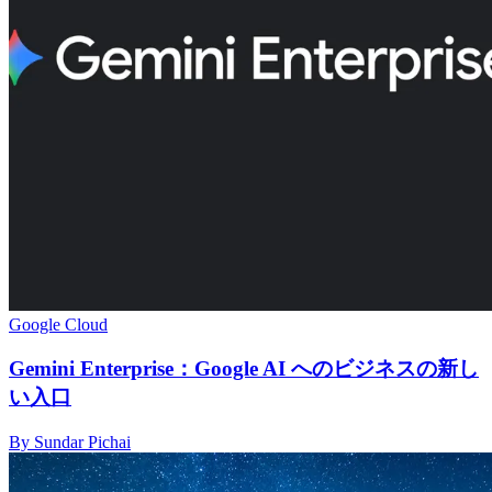
Google Cloud
Gemini Enterprise：Google AI へのビジネスの新し
い入口
By Sundar Pichai