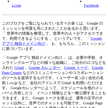
x.com
Facebook
このブログをご覧になられている方々の多くは、Google の
ミッションを何度も耳にされたことがあるかと思います。
「 世界中の情報を整理して、世界中の人々がアクセスでき
て、利用できるようにする 」 というアレです。 「
Google
アプリ 独自ドメイン向け
」 も、もちろん、このミッション
に基づいています。
「 Google アプリ 独自ドメイン向け 」 は、企業や学校、オ
ンライングループなどの様々な組織に、ご自分のロゴなどを
入れた
Gmail
、
Google カレンダー
、
Google トーク
、
Google
Page Creator
などのコミュニケーションやコラボレーション
のツールを提供するものです。 ( ユーザー名 ) @ ( 会社の名
前 ) .co.jp など、会社のアドレスで Gmail を利用いただけま
す。 Googleカレンダーによって、スケジュールを他のメン
バーと共有したり、イベント情報などを一般公開することも
できます。また、Google トークを使えば、通常の文字のチ
ャット以外に、音声でのチャットも可能です。Google Page