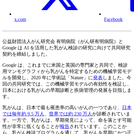
x.com
Facebook
公益財団法人がん研究会 有明病院（がん研有明病院）と
Google は AI を活用した乳がん検診の研究に向けて共同研究
契約を締結しました。
Google は、これまでに米国と英国の専門家と共同で、検診
用マンモグラフィから乳がんを特定するための機械学習モデ
ルを開発し、2020 年に学術誌「Nature」に
発表
しました。今
回の共同研究では、この機械学習モデルの有効性を検証し、
日本における乳がんの早期診断と疾病管理の発展を目指しま
す。
乳がんは、日本で最も罹患率の高いがんの一つであり、
日本
では毎年約 9.5 万人
、
世界では約 230 万人
が診断されていま
す。一方で、乳がんは、早期発見によって、命を落とす可能
性が非常に低くなることが
報告
されています。このことか
ら、乳がん検診プログラムを通して、乳がんを早期にかつ正