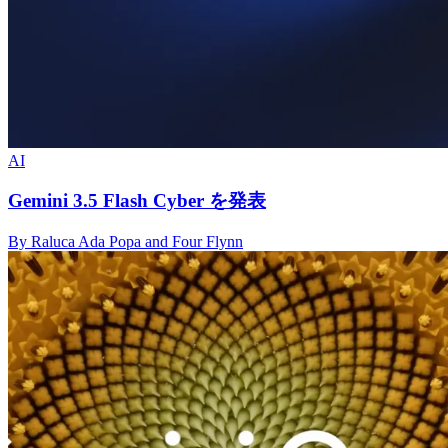
AI
Gemini 3.5 Flash Cyber を発表
By Raluca Ada Popa and Four Flynn