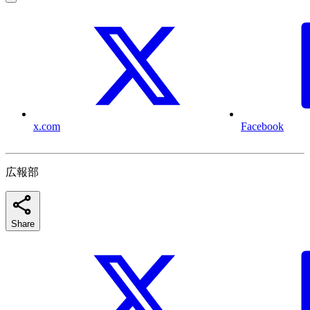
x.com
Facebook
広報部
Share