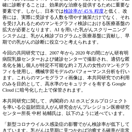
確に診断することは、効果的な治療を提供するために重要な
要素です。しかし、日本では
検診率が 45％ 程度
と低く、改
善には、実際に受診する人数を増やす施策だけでなく、それ
を受け入れるためのマンモグラフィ検診における医療基盤の
拡大が必要となります。AI を用いた乳がんスクリーニング
システムは、乳がん検診プログラムと医療基盤に貢献し、早
期での乳がんの診断に役立つと考えられます。
今回の共同研究では、2007 年から 2020 年の間にがん研有明
病院乳腺センターおよび健診センターで撮影され、適切な匿
名化を施し個人が特定不可能な約 2 万人の女性のマンモグラ
フィを使用し、機械学習モデルのパフォーマンス分析を行い
ます。これらのマンモグラフィ画像は、本共同研究での利用
のみを目的として、高水準のセキュリティを有する Google
Cloud に暗号化した上で保管されます。
本共同研究に関して、内閣府の AI ホスピタルプロジェクト
を率いる公益財団法人がん研究会がんプレシジョン医療研究
センター所長 中村 祐輔氏は、以下のように述べています。
「新型コロナウイルス感染症の影響でがん検診率が低下して
きています。乳がんは早期に見つかれば治癒する確率が非常