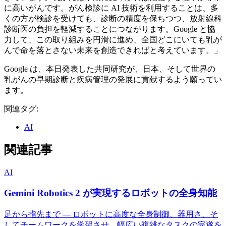
に高いがんです。がん検診に AI 技術を利用することは、多
くの方が検診を受けても、診断の精度を保ちつつ、放射線科
診断医の負担を軽減することにつながります。Google と協
力して、この取り組みを円滑に進め、全国どこにいても乳が
んで命を落とさない未来を創造できればと考えています。」
Google は、本日発表した共同研究が、日本、そして世界の
乳がんの早期診断と疾病管理の発展に貢献するよう願ってい
ます。
関連タグ:
AI
関連記事
AI
Gemini Robotics 2 が実現するロボットの全身知能
足から指先まで — ロボットに高度な全身制御、器用さ、そ
してチームワークを学習させ、幅広い複雑なタスクの完遂を