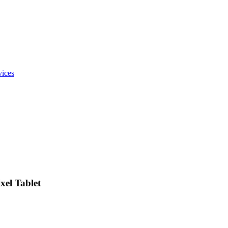
vices
l Tablet