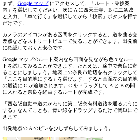
まず、
Google マップ
にアクセスして、「ルート・乗換案
内」を選択してください。次に A に四天王寺、B に二条城
と入力、「車で行く」を選択してから「検索」ボタンを押す
だけです。
カメラのアイコンがある区間をクリックすると、道を曲る交
差点などをストリートビューで見ることができます。出発前
に確認しておくと安心です。
Google マップのルート案内なら画面を見ながら色々なルー
トを試してみることができます。たとえば、途中で奈良に寄
ることにしましょう。地図上の奈良市近辺を右クリックして
「ここを目的地にする」を選びます。すると画面左の目的地
の最後に C が追加されます。C をドラッグして A と B の間
に入れると奈良を経由するルートが完成です。
「西名阪自動車道のかわりに第二阪奈有料道路を通るように
する」なんてことも、青い線をドラッグするだけで簡単にで
きます。
出発地点の A のピンを少しずらしてみましょう。