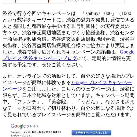
渋谷で行う今回のキャンペーンは、「shibuya 1000」（1000
という数字をキーワードに、渋谷の魅力を発見し発信できる
人と協同した都市展を手掛ける非営利団体）の実行委員の
方々や、渋谷桜丘周辺地区まちづくり協議会様、渋谷センタ
ー商店街振興組合様、渋谷道玄坂商店街振興組合様、渋谷中
央街様、渋谷宮益商店街振興組合様のご協力により実現しま
した。渋谷で繰り広げられるキャンペーンの詳細は、
Google
プレイス 渋谷キャンペーンブログ
にて、定期的に情報を更
新する予定です。ぜひご覧ください。
また、オンラインでの活動として、自分の好きな場所のプレ
イスページが簡単に体験できる
Google プレイスキャンペー
ンページ
をご用しました。こちらのウェブページは、渋谷に
限らず、日本全地域を対象としています。キャンペーン期間
中、「フレンチ」、「美容院」、「うどん」、などさまざま
なテーマが日替わりで切り替わり、自分の気になる場所でよ
く見られているプレイスページを簡単にご覧いただけます。