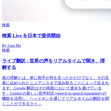
検索
検索 Live を日本で提供開始
By Liza Ma
検索
ライブ翻訳 : 世界の声をリアルタイムで聞き、理
解する
真の理解とは、単に相手が何を言ったかだけでなく、その言
葉に込められたニュアンスまで汲み取ることによって生まれ
ます。Google 翻訳はその両面において進化を遂げていま
す。Gemini の新しい音声対訳 (speech-to-speech translation) の
機能を活用し、ヘッドホンを通じてリアルタイムの翻訳を聞
くことができるライ…