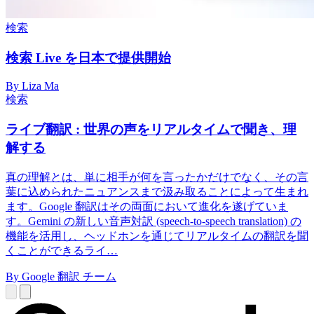
検索
検索 Live を日本で提供開始
By Liza Ma
検索
ライブ翻訳 : 世界の声をリアルタイムで聞き、理
解する
真の理解とは、単に相手が何を言ったかだけでなく、その言
葉に込められたニュアンスまで汲み取ることによって生まれ
ます。Google 翻訳はその両面において進化を遂げていま
す。Gemini の新しい音声対訳 (speech-to-speech translation) の
機能を活用し、ヘッドホンを通じてリアルタイムの翻訳を聞
くことができるライ…
By Google 翻訳 チーム