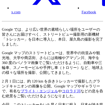
x.com
Facebook
Google では、より広い世界の素晴らしい場所をユーザーの
皆さんにお届けすべく、ストリートビュー撮影用の新機材
「トレッカー」を日本に導入し、本日、屋久島の撮影を完了
しました。
Google マップのストリートビューは、世界中の街並みや観
光地、大学や商店街、さらには南極やアマゾン川、海中を
360 度のパノラマ画像でご覧いただけるように、自動車や三
輪車、スノーモービルや手押し車（トロリー）など、地球上
の様々な場所を撮影、公開してきました。
2 月 1 日には、約 120 km を歩きトレッカーで撮影したグラ
ンドキャニオンの画像を公開。Google マップやギャラリー
で、有名な
ブライト・エンジェル
や
コロラド川
などの息を呑
む絶景をご覧いただけるようになりました。
今回、このトレッカーをいち早く日本に投入、日本が誇る世