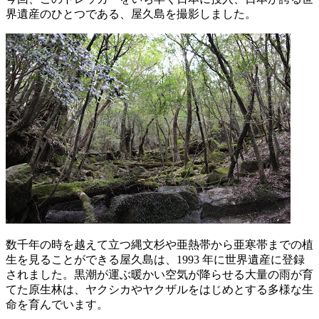
界遺産のひとつである、屋久島を撮影しました。
数千年の時を越えて立つ縄文杉や亜熱帯から亜寒帯までの植
生を見ることができる屋久島は、1993 年に世界遺産に登録
されました。黒潮が運ぶ暖かい空気が降らせる大量の雨が育
てた原生林は、ヤクシカやヤクザルをはじめとする多様な生
命を育んでいます。