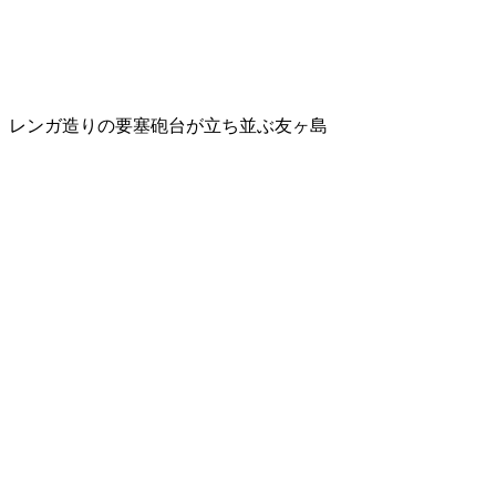
レンガ造りの要塞砲台が立ち並ぶ友ヶ島