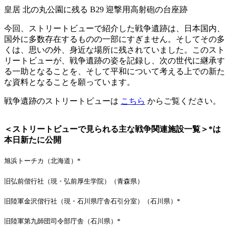
皇居 北の丸公園に残る B29 迎撃用高射砲の台座跡
今回、ストリートビューで紹介した戦争遺跡は、日本国内、
国外に多数存在するものの一部にすぎません。そしてその多
くは、思いの外、身近な場所に残されていました。このスト
リートビューが、戦争遺跡の姿を記録し、次の世代に継承す
る一助となることを、そして平和について考える上での新た
な資料となることを願っています。
戦争遺跡のストリートビューは
こちら
からご覧ください。
＜ストリートビューで見られる主な戦争関連施設一覧＞*は
本日新たに公開
旭浜トーチカ（北海道）*
旧弘前偕行社（現・弘前厚生学院）（青森県）
旧陸軍金沢偕行社（現・石川県庁舎石引分室）（石川県）*
旧陸軍第九師団司令部庁舎（石川県）*