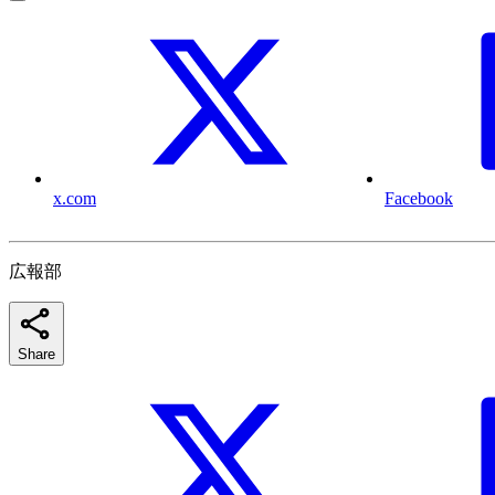
x.com
Facebook
広報部
Share