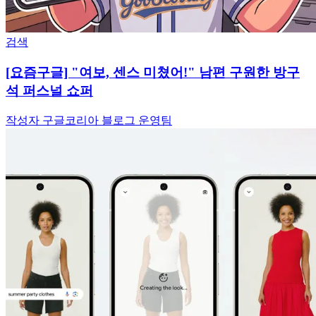
검색
[요즘구글] "여보, 센스 미쳤어!" 남편 구원한 방구
석 퍼스널 쇼퍼
작성자 구글코리아 블로그 운영팀