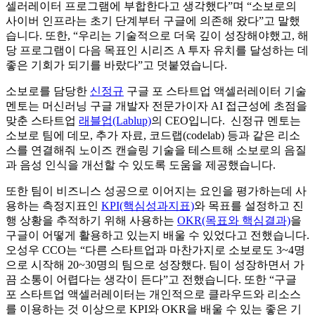
셀러레이터 프로그램에 부합한다고 생각했다”며 “소보로의
사이버 인프라는 초기 단계부터 구글에 의존해 왔다”고 말했
습니다. 또한, “우리는 기술적으로 더욱 깊이 성장해야했고, 해
당 프로그램이 다음 목표인 시리즈 A 투자 유치를 달성하는 데
좋은 기회가 되기를 바랐다”고 덧붙였습니다.
소보로를 담당한
신정규
구글 포 스타트업 액셀러레이터 기술
멘토는 머신러닝 구글 개발자 전문가이자 AI 접근성에 초점을
맞춘 스타트업
래블업(Lablup)
의 CEO입니다. 신정규 멘토는
소보로 팀에 데모, 추가 자료, 코드랩(codelab) 등과 같은 리소
스를 연결해줘 노이즈 캔슬링 기술을 테스트해 소보로의 음질
과 음성 인식을 개선할 수 있도록 도움을 제공했습니다.
또한 팀이 비즈니스 성공으로 이어지는 요인을 평가하는데 사
용하는 측정지표인
KPI(핵심성과지표)
와 목표를 설정하고 진
행 상황을 추적하기 위해 사용하는
OKR(목표와 핵심결과)
을
구글이 어떻게 활용하고 있는지 배울 수 있었다고 전했습니다.
오성우 CCO는 “다른 스타트업과 마찬가지로 소보로도 3~4명
으로 시작해 20~30명의 팀으로 성장했다. 팀이 성장하면서 가
끔 소통이 어렵다는 생각이 든다”고 전했습니다. 또한 “구글
포 스타트업 액셀러레이터는 개인적으로 클라우드와 리소스
를 이용하는 것 이상으로 KPI와 OKR을 배울 수 있는 좋은 기