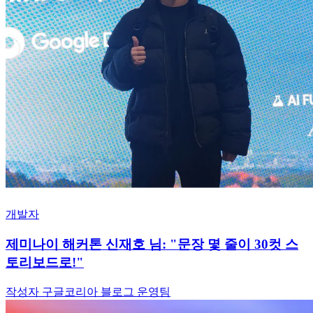
개발자
제미나이 해커톤 신재호 님: "문장 몇 줄이 30컷 스
토리보드로!"
작성자 구글코리아 블로그 운영팀