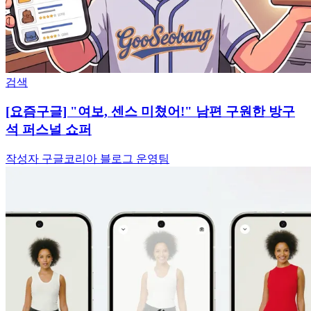
검색
[요즘구글] "여보, 센스 미쳤어!" 남편 구원한 방구
석 퍼스널 쇼퍼
작성자 구글코리아 블로그 운영팀