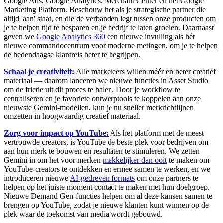
Google Ads, Google Analytics, Merchant Center en het Google
Marketing Platform. Beschouw het als je strategische partner die
altijd 'aan' staat, en die de verbanden legt tussen onze producten om
je te helpen tijd te besparen en je bedrijf te laten groeien. Daarnaast
geven we
Google Analytics 360
een nieuwe invulling als hét
nieuwe commandocentrum voor moderne metingen, om je te helpen
de hedendaagse klantreis beter te begrijpen.
Schaal je creativiteit:
Alle marketeers willen méér en beter creatief
materiaal — daarom lanceren we nieuwe functies in Asset Studio
om de frictie uit dit proces te halen. Door je workflow te
centraliseren en je favoriete ontwerptools te koppelen aan onze
nieuwste Gemini-modellen, kun je nu sneller merkrichtlijnen
omzetten in hoogwaardig creatief materiaal.
Zorg voor impact op YouTube:
Als het platform met de meest
vertrouwde creators, is YouTube de beste plek voor bedrijven om
aan hun merk te bouwen en resultaten te stimuleren. We zetten
Gemini in om het voor merken
makkelijker dan ooit
te maken om
YouTube-creators te ontdekken en ermee samen te werken, en we
introduceren nieuwe
AI-gedreven formats
om onze partners te
helpen op het juiste moment contact te maken met hun doelgroep.
Nieuwe Demand Gen-functies helpen om al deze kansen samen te
brengen op YouTube, zodat je nieuwe klanten kunt winnen op de
plek waar de toekomst van media wordt gebouwd.