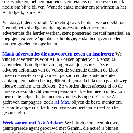
snel winkelen, hebben marketeers en retailers een nieuwe aanpak
nodig om bij te blijven. Want de enige manier om te winnen in het
AI-tijdperk, is met AI.
Vandaag, tijdens Google Marketing Live, hebben we gedeeld hoe
Gemini het volledige marketingproces transformeert; met
advertenties die harder werken, sterk presterend creatief materiaal en
diep geïntegreerde 'agentic' technologie, zodat bedrijven sneller
kunnen groeien en opschalen.
Maak advertenties die antwoorden geven en inspireren:
We
vinden advertenties voor AI in Zoeken opnieuw uit, zodat ze
aanvoelen als nuttige toevoegingen aan je gesprek. Deze
advertentieformats van de volgende generatie dichten de kloof
tussen de eerste vraag van een persoon en diens uiteindelijke
aankoop, en maken het tegelijkertijd gemakkelijker om gaandeweg
nieuwe merken te ontdekken. Ze worden direct afgestemd op de
unieke zoekopdracht van een persoon en bieden meer context om
mensen te helpen bij het nemen van beslissingen. En onze AI-
gedreven campagnes, zoals
AI Max
, blijven de beste manier om
ervoor te zorgen dat bedrijven een essentieel onderdeel van het
gesprek zijn.
Werk samen met Ask Advisor:
We introduceren een nieuwe,
geïntegreerde agent gebouwd met Gemini, die actief is binnen