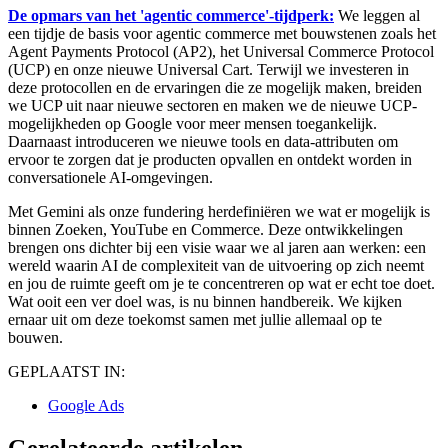
De opmars van het 'agentic commerce'-tijdperk:
We leggen al
een tijdje de basis voor agentic commerce met bouwstenen zoals het
Agent Payments Protocol (AP2), het Universal Commerce Protocol
(UCP) en onze nieuwe Universal Cart. Terwijl we investeren in
deze protocollen en de ervaringen die ze mogelijk maken, breiden
we UCP uit naar nieuwe sectoren en maken we de nieuwe UCP-
mogelijkheden op Google voor meer mensen toegankelijk.
Daarnaast introduceren we nieuwe tools en data-attributen om
ervoor te zorgen dat je producten opvallen en ontdekt worden in
conversationele AI-omgevingen.
Met Gemini als onze fundering herdefiniëren we wat er mogelijk is
binnen Zoeken, YouTube en Commerce. Deze ontwikkelingen
brengen ons dichter bij een visie waar we al jaren aan werken: een
wereld waarin AI de complexiteit van de uitvoering op zich neemt
en jou de ruimte geeft om je te concentreren op wat er echt toe doet.
Wat ooit een ver doel was, is nu binnen handbereik. We kijken
ernaar uit om deze toekomst samen met jullie allemaal op te
bouwen.
GEPLAATST IN:
Google Ads