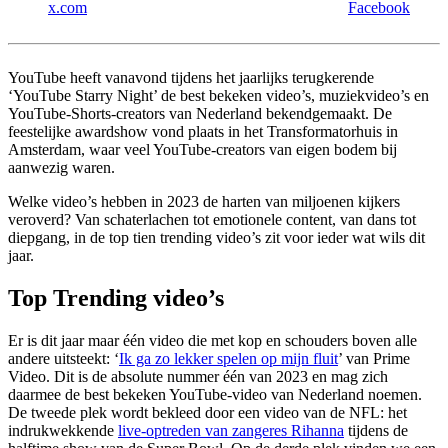
x.com
Facebook
YouTube heeft vanavond tijdens het jaarlijks terugkerende
‘YouTube Starry Night’ de best bekeken video’s, muziekvideo’s en
YouTube-Shorts-creators van Nederland bekendgemaakt. De
feestelijke awardshow vond plaats in het Transformatorhuis in
Amsterdam, waar veel YouTube-creators van eigen bodem bij
aanwezig waren.
Welke video’s hebben in 2023 de harten van miljoenen kijkers
veroverd? Van schaterlachen tot emotionele content, van dans tot
diepgang, in de top tien trending video’s zit voor ieder wat wils dit
jaar.
Top Trending video’s
Er is dit jaar maar één video die met kop en schouders boven alle
andere uitsteekt: ‘
Ik ga zo lekker spelen op mijn fluit
’ van Prime
Video. Dit is de absolute nummer één van 2023 en mag zich
daarmee de best bekeken YouTube-video van Nederland noemen.
De tweede plek wordt bekleed door een video van de NFL: het
indrukwekkende
live-optreden van zangeres Rihanna
tijdens de