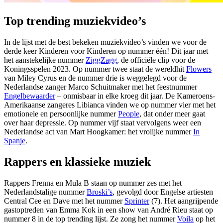
Top trending muziekvideo’s
In de lijst met de best bekeken muziekvideo’s vinden we voor de
derde keer Kinderen voor Kinderen op nummer één! Dit jaar met
het aanstekelijke nummer
ZiggZagg
, de officiële clip voor de
Koningsspelen 2023. Op nummer twee staat de wereldhit
Flowers
van Miley Cyrus en de nummer drie is weggelegd voor de
Nederlandse zanger Marco Schuitmaker met het feestnummer
Engelbewaarder
– onmisbaar in elke kroeg dit jaar. De Kameroens-
Amerikaanse zangeres Libianca vinden we op nummer vier met het
emotionele en persoonlijke nummer
People
, dat onder meer gaat
over haar depressie. Op nummer vijf staat vervolgens weer een
Nederlandse act van Mart Hoogkamer: het vrolijke nummer
In
Spanje
.
Rappers en klassieke muziek
Rappers Frenna en Mula B staan op nummer zes met het
Nederlandstalige nummer
Broski’s
, gevolgd door Engelse artiesten
Central Cee en Dave met het nummer
Sprinter
(7). Het aangrijpende
gastoptreden van Emma Kok in een show van André Rieu staat op
nummer 8 in de top trending lijst. Ze zong het nummer
Voila
op het