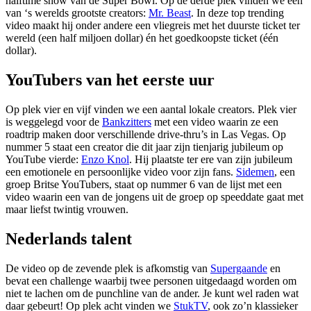
halftime show van de Super Bowl. Op de derde plek vinden we een
van ‘s werelds grootste creators:
Mr. Beast
. In deze top trending
video maakt hij onder andere een vliegreis met het duurste ticket ter
wereld (een half miljoen dollar) én het goedkoopste ticket (één
dollar).
YouTubers van het eerste uur
Op plek vier en vijf vinden we een aantal lokale creators. Plek vier
is weggelegd voor de
Bankzitters
met een video waarin ze een
roadtrip maken door verschillende drive-thru’s in Las Vegas. Op
nummer 5 staat een creator die dit jaar zijn tienjarig jubileum op
YouTube vierde:
Enzo Knol
. Hij plaatste ter ere van zijn jubileum
een emotionele en persoonlijke video voor zijn fans.
Sidemen
, een
groep Britse YouTubers, staat op nummer 6 van de lijst met een
video waarin een van de jongens uit de groep op speeddate gaat met
maar liefst twintig vrouwen.
Nederlands talent
De video op de zevende plek is afkomstig van
Supergaande
en
bevat een challenge waarbij twee personen uitgedaagd worden om
niet te lachen om de punchline van de ander. Je kunt wel raden wat
daar gebeurt! Op plek acht vinden we
StukTV
, ook zo’n klassieker