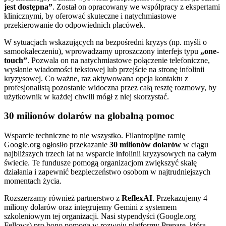
jest dostępna”
. Został on opracowany we współpracy z ekspertami
klinicznymi, by oferować skuteczne i natychmiastowe
przekierowanie do odpowiednich placówek.
W sytuacjach wskazujących na bezpośredni kryzys (np. myśli o
samookaleczeniu), wprowadzamy uproszczony interfejs typu
„one-
touch”
. Pozwala on na natychmiastowe połączenie telefoniczne,
wysłanie wiadomości tekstowej lub przejście na stronę infolinii
kryzysowej. Co ważne, raz aktywowana opcja kontaktu z
profesjonalistą pozostanie widoczna przez całą resztę rozmowy, by
użytkownik w każdej chwili mógł z niej skorzystać.
30 milionów dolarów na globalną pomoc
Wsparcie techniczne to nie wszystko. Filantropijne ramię
Google.org ogłosiło przekazanie
30 milionów dolarów
w ciągu
najbliższych trzech lat na wsparcie infolinii kryzysowych na całym
świecie. Te fundusze pomogą organizacjom zwiększyć skalę
działania i zapewnić bezpieczeństwo osobom w najtrudniejszych
momentach życia.
Rozszerzamy również partnerstwo z
ReflexAI
. Przekazujemy 4
miliony dolarów oraz integrujemy Gemini z systemem
szkoleniowym tej organizacji. Nasi stypendyści (Google.org
Fellows) pro bono pomogą w rozwoju platformy Prepare, która