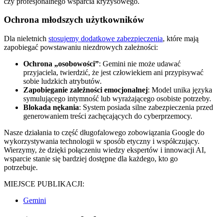
czy profesjonalnego wsparcia kryzysowego.
Ochrona młodszych użytkowników
Dla nieletnich
stosujemy dodatkowe zabezpieczenia
, które mają
zapobiegać powstawaniu niezdrowych zależności:
Ochrona „osobowości”
: Gemini nie może udawać
przyjaciela, twierdzić, że jest człowiekiem ani przypisywać
sobie ludzkich atrybutów.
Zapobieganie zależności emocjonalnej
: Model unika języka
symulującego intymność lub wyrażającego osobiste potrzeby.
Blokada nękania
: System posiada silne zabezpieczenia przed
generowaniem treści zachęcających do cyberprzemocy.
Nasze działania to część długofalowego zobowiązania Google do
wykorzystywania technologii w sposób etyczny i współczujący.
Wierzymy, że dzięki połączeniu wiedzy ekspertów i innowacji AI,
wsparcie stanie się bardziej dostępne dla każdego, kto go
potrzebuje.
MIEJSCE PUBLIKACJI:
Gemini