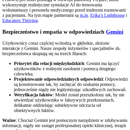
wykorzystuje realistyczne symulacje AI do trenowania
wolontariuszy i personelu medycznego przed trudnymi rozmowami
z pacjentami. Na tym etapie partnerami są
m.in
.
Erika’s Lighthouse
i
Educators Thriving
.
Bezpieczeństwo i empatia w odpowiedziach
Gemini
Użytkownicy coraz częściej wchodzą w głębokie, złożone
interakcje z Gemini. Nasze zespoły inżynierów i specjalistów ds.
bezpieczeństwa skupiają się na trzech filarach:
Priorytet dla relacji międzyludzkich
: Gemini ma łączyć
użytkowników z realnymi zasobami i pomocą drugiego
człowieka.
Projektowanie odpowiedzialnych odpowiedzi
: Odpowiedzi
są konstruowane tak, by zachęcać do szukania pomocy,
jednocześnie nigdy nie legitymizując szkodliwych zachowań.
Weryfikacja faktów
: Model został przeszkolony tak, by nie
utwierdzać użytkownika w fałszywych przekonaniach,
delikatnie oddzielając subiektywne odczucia od
obiektywnych faktów.
Ważne
: Chociaż Gemini jest pomocnym narzędziem w zdobywaniu
informacji, nigdy nie zastąpi profesjonalnej opieki klinicznej, terapii