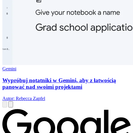
Gemini
Wypróbuj notatniki w Gemini, aby z łatwością
panować nad swoimi projektami
Autor: Rebecca Zapfel