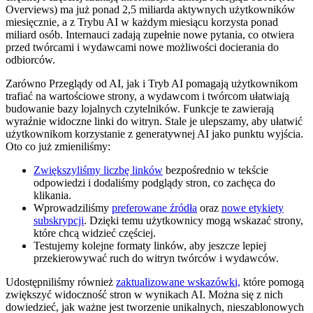
Overviews) ma już ponad 2,5 miliarda aktywnych użytkowników
miesięcznie, a z Trybu AI w każdym miesiącu korzysta ponad
miliard osób. Internauci zadają zupełnie nowe pytania, co otwiera
przed twórcami i wydawcami nowe możliwości docierania do
odbiorców.
Zarówno Przeglądy od AI, jak i Tryb AI pomagają użytkownikom
trafiać na wartościowe strony, a wydawcom i twórcom ułatwiają
budowanie bazy lojalnych czytelników. Funkcje te zawierają
wyraźnie widoczne linki do witryn. Stale je ulepszamy, aby ułatwić
użytkownikom korzystanie z generatywnej AI jako punktu wyjścia.
Oto co już zmieniliśmy:
Zwiększyliśmy liczbę linków
bezpośrednio w tekście
odpowiedzi i dodaliśmy podglądy stron, co zachęca do
klikania.
Wprowadziliśmy
preferowane źródła
oraz
nowe etykiety
subskrypcji
. Dzięki temu użytkownicy mogą wskazać strony,
które chcą widzieć częściej.
Testujemy kolejne formaty linków, aby jeszcze lepiej
przekierowywać ruch do witryn twórców i wydawców.
Udostępniliśmy również
zaktualizowane wskazówki,
które pomogą
zwiększyć widoczność stron w wynikach AI. Można się z nich
dowiedzieć, jak ważne jest tworzenie unikalnych, nieszablonowych