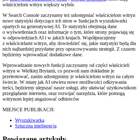
właścicielom witryn większy wybór.
W Search Console zaczynamy też udostępniać właścicielom witryn
nowe statystyki dotyczące ich stron w funkcjach wyszukiwarki
opartych na generatywnej AI. Te statystyki obejmują dane
o wyświetleniach oraz informacje o tym, które strony pojawiają się
w odpowiedziach AI i w jakich krajach. Współpracujemy
z właścicielami witryn, aby dowiedzieć się, jakie statystyki będą dla
nich najbardziej przydatne przy opracowywaniu strategii. Z czasem
będziemy wprowadzać dodatkowe dane.
Wprowadzanie nowych funkcji zaczynamy od części właścicieli
witryn w Wielkiej Brytanii, co pozwoli nam dokładnie je
przetestować, zanim udostępnimy je właścicielom witryn na całym
świecie. W miarę jak AI otwiera nowe możliwości odkrywania
treści, będziemy ulepszać nasze usługi, aby ułatwiać użytkownikom
przeglądanie internetu, oraz rozwijać narzędzia, które pomogą
witrynom lepiej angażować odbiorców
MIEJSCE PUBLIKACJI:
Wyszukiwarka
Sztuczna inteligencja
Powiązane artykuły