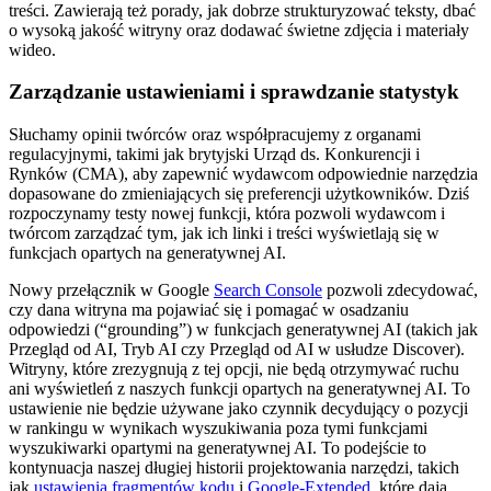
treści. Zawierają też porady, jak dobrze strukturyzować teksty, dbać
o wysoką jakość witryny oraz dodawać świetne zdjęcia i materiały
wideo.
Zarządzanie ustawieniami i sprawdzanie statystyk
Słuchamy opinii twórców oraz współpracujemy z organami
regulacyjnymi, takimi jak brytyjski Urząd ds. Konkurencji i
Rynków (CMA), aby zapewnić wydawcom odpowiednie narzędzia
dopasowane do zmieniających się preferencji użytkowników. Dziś
rozpoczynamy testy nowej funkcji, która pozwoli wydawcom i
twórcom zarządzać tym, jak ich linki i treści wyświetlają się w
funkcjach opartych na generatywnej AI.
Nowy przełącznik w Google
Search Console
pozwoli zdecydować,
czy dana witryna ma pojawiać się i pomagać w osadzaniu
odpowiedzi (“grounding”) w funkcjach generatywnej AI (takich jak
Przegląd od AI, Tryb AI czy Przegląd od AI w usłudze Discover).
Witryny, które zrezygnują z tej opcji, nie będą otrzymywać ruchu
ani wyświetleń z naszych funkcji opartych na generatywnej AI. To
ustawienie nie będzie używane jako czynnik decydujący o pozycji
w rankingu w wynikach wyszukiwania poza tymi funkcjami
wyszukiwarki opartymi na generatywnej AI. To podejście to
kontynuacja naszej długiej historii projektowania narzędzi, takich
jak
ustawienia fragmentów kodu
i
Google-Extended
, które dają