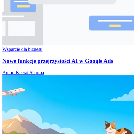
Wsparcie dla biznesu
Nowe funkcje przejrzystości AI w Google Ads
Autor: Keerat Sharma