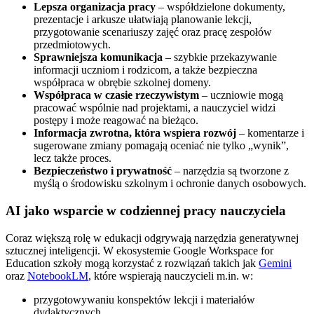
Lepsza organizacja pracy
– współdzielone dokumenty,
prezentacje i arkusze ułatwiają planowanie lekcji,
przygotowanie scenariuszy zajęć oraz pracę zespołów
przedmiotowych.
Sprawniejsza komunikacja
– szybkie przekazywanie
informacji uczniom i rodzicom, a także bezpieczna
współpraca w obrębie szkolnej domeny.
Współpraca w czasie rzeczywistym
– uczniowie mogą
pracować wspólnie nad projektami, a nauczyciel widzi
postępy i może reagować na bieżąco.
Informacja zwrotna, która wspiera rozwój
– komentarze i
sugerowane zmiany pomagają oceniać nie tylko „wynik”,
lecz także proces.
Bezpieczeństwo i prywatność
– narzędzia są tworzone z
myślą o środowisku szkolnym i ochronie danych osobowych.
AI jako wsparcie w codziennej pracy nauczyciela
Coraz większą rolę w edukacji odgrywają narzędzia generatywnej
sztucznej inteligencji. W ekosystemie Google Workspace for
Education szkoły mogą korzystać z rozwiązań takich jak
Gemini
oraz
NotebookLM
, które wspierają nauczycieli m.in. w:
przygotowywaniu konspektów lekcji i materiałów
dydaktycznych,