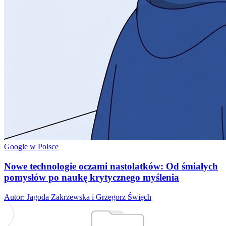
Google w Polsce
Nowe technologie oczami nastolatków: Od śmiałych
pomysłów po naukę krytycznego myślenia
Autor: Jagoda Zakrzewska i Grzegorz Święch