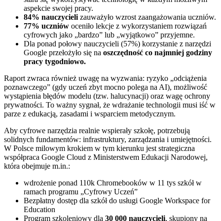
aspekcie swojej pracy.
84% nauczycieli
zauważyło wzrost zaangażowania uczniów.
77% uczniów
oceniło lekcje z wykorzystaniem rozwiązań
cyfrowych jako „bardzo” lub „wyjątkowo” przyjemne.
Dla ponad połowy nauczycieli (57%) korzystanie z narzędzi
Google przełożyło się na
oszczędność co najmniej godziny
pracy tygodniowo.
Raport zwraca również uwagę na wyzwania: ryzyko „odciążenia
poznawczego” (gdy uczeń zbyt mocno polega na AI), możliwość
wystąpienia błędów modelu (tzw. halucynacji) oraz wagę ochrony
prywatności. To ważny sygnał, że wdrażanie technologii musi iść w
parze z edukacją, zasadami i wsparciem metodycznym.
Aby cyfrowe narzędzia realnie wspierały szkołę, potrzebują
solidnych fundamentów: infrastruktury, zarządzania i umiejętności.
W Polsce milowym krokiem w tym kierunku jest strategiczna
współpraca Google Cloud z Ministerstwem Edukacji Narodowej,
która obejmuje m.in.:
wdrożenie ponad 110k Chromebooków w 11 tys szkół w
ramach programu „Cyfrowy Uczeń”
Bezpłatny dostęp dla szkół do usługi Google Workspace for
Education
Program szkoleniowy dla
30 000 nauczycieli
, skupiony na