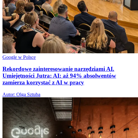
Google w Polsce
Rekordowe zainteresowanie narzędziami AI.
Umiejętności Jutra: AI: aż 94% absolwentów
zamierza korzystać z AI w pracy
Autor: Olga Sztuba