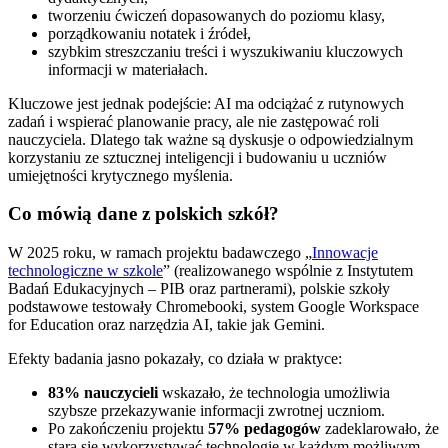
tworzeniu ćwiczeń dopasowanych do poziomu klasy,
porządkowaniu notatek i źródeł,
szybkim streszczaniu treści i wyszukiwaniu kluczowych
informacji w materiałach.
Kluczowe jest jednak podejście: AI ma odciążać z rutynowych
zadań i wspierać planowanie pracy, ale nie zastępować roli
nauczyciela. Dlatego tak ważne są dyskusje o odpowiedzialnym
korzystaniu ze sztucznej inteligencji i budowaniu u uczniów
umiejętności krytycznego myślenia.
Co mówią dane z polskich szkół?
W 2025 roku, w ramach projektu badawczego „
Innowacje
technologiczne w szkole
” (realizowanego wspólnie z Instytutem
Badań Edukacyjnych – PIB oraz partnerami), polskie szkoły
podstawowe testowały Chromebooki, system Google Workspace
for Education oraz narzędzia AI, takie jak Gemini.
Efekty badania jasno pokazały, co działa w praktyce:
83% nauczycieli
wskazało, że technologia umożliwia
szybsze przekazywanie informacji zwrotnej uczniom.
Po zakończeniu projektu
57% pedagogów
zadeklarowało, że
stara się wykorzystywać technologię w każdym możliwym