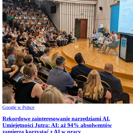
Google w Polsce
Rekordowe zainteresowanie narzędziami AI.
Umiejętności Jutra: AI: aż 94% absolwentów
zamierza korzystać z AI w pracy