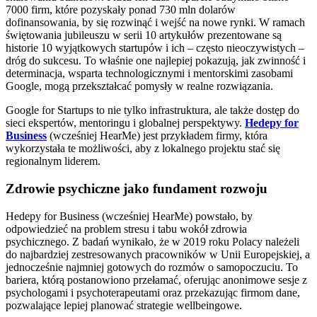
7000 firm, które pozyskały ponad 730 mln dolarów
dofinansowania, by się rozwinąć i wejść na nowe rynki. W ramach
świętowania jubileuszu w serii 10 artykułów prezentowane są
historie 10 wyjątkowych startupów i ich – często nieoczywistych –
dróg do sukcesu. To właśnie one najlepiej pokazują, jak zwinność i
determinacja, wsparta technologicznymi i mentorskimi zasobami
Google, mogą przekształcać pomysły w realne rozwiązania.
Google for Startups to nie tylko infrastruktura, ale także dostęp do
sieci ekspertów, mentoringu i globalnej perspektywy.
Hedepy for
Business
(wcześniej HearMe) jest przykładem firmy, która
wykorzystała te możliwości, aby z lokalnego projektu stać się
regionalnym liderem.
Zdrowie psychiczne jako fundament rozwoju
Hedepy for Business (wcześniej HearMe) powstało, by
odpowiedzieć na problem stresu i tabu wokół zdrowia
psychicznego. Z badań wynikało, że w 2019 roku Polacy należeli
do najbardziej zestresowanych pracowników w Unii Europejskiej, a
jednocześnie najmniej gotowych do rozmów o samopoczuciu. To
bariera, którą postanowiono przełamać, oferując anonimowe sesje z
psychologami i psychoterapeutami oraz przekazując firmom dane,
pozwalające lepiej planować strategie wellbeingowe.