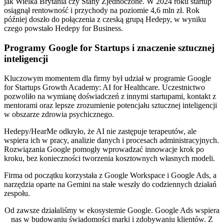
jak Wielka Brytania czy Stany Zjednoczone. W 2024 roku startup
osiągnął rentowność i przychody na poziomie 4,6 mln zł. Rok
później doszło do połączenia z czeską grupą Hedepy, w wyniku
czego powstało Hedepy for Business.
Programy Google for Startups i znaczenie sztucznej
inteligencji
Kluczowym momentem dla firmy był udział w programie Google
for Startups Growth Academy: AI for Healthcare. Uczestnictwo
pozwoliło na wymianę doświadczeń z innymi startupami, kontakt z
mentorami oraz lepsze zrozumienie potencjału sztucznej inteligencji
w obszarze zdrowia psychicznego.
Hedepy/HearMe odkryło, że AI nie zastępuje terapeutów, ale
wspiera ich w pracy, analizie danych i procesach administracyjnych.
Rozwiązania Google pomogły wprowadzać innowacje krok po
kroku, bez konieczności tworzenia kosztownych własnych modeli.
Firma od początku korzystała z Google Workspace i Google Ads, a
narzędzia oparte na Gemini na stałe weszły do codziennych działań
zespołu.
Od zawsze działaliśmy w ekosystemie Google. Google Ads wspiera
nas w budowaniu świadomości marki i zdobywaniu klientów. Z