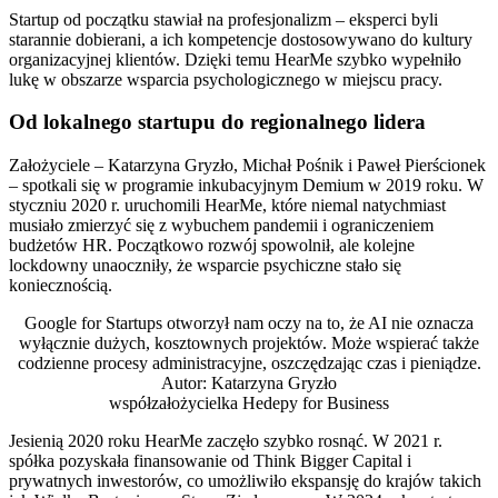
Startup od początku stawiał na profesjonalizm – eksperci byli
starannie dobierani, a ich kompetencje dostosowywano do kultury
organizacyjnej klientów. Dzięki temu HearMe szybko wypełniło
lukę w obszarze wsparcia psychologicznego w miejscu pracy.
Od lokalnego startupu do regionalnego lidera
Założyciele – Katarzyna Gryzło, Michał Pośnik i Paweł Pierścionek
– spotkali się w programie inkubacyjnym Demium w 2019 roku. W
styczniu 2020 r. uruchomili HearMe, które niemal natychmiast
musiało zmierzyć się z wybuchem pandemii i ograniczeniem
budżetów HR. Początkowo rozwój spowolnił, ale kolejne
lockdowny unaoczniły, że wsparcie psychiczne stało się
koniecznością.
Google for Startups otworzył nam oczy na to, że AI nie oznacza
wyłącznie dużych, kosztownych projektów. Może wspierać także
codzienne procesy administracyjne, oszczędzając czas i pieniądze.
Autor:
Katarzyna Gryzło
współzałożycielka Hedepy for Business
Jesienią 2020 roku HearMe zaczęło szybko rosnąć. W 2021 r.
spółka pozyskała finansowanie od Think Bigger Capital i
prywatnych inwestorów, co umożliwiło ekspansję do krajów takich