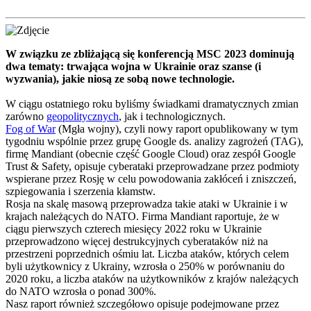
W związku ze zbliżającą się konferencją MSC 2023 dominują
dwa tematy: trwająca wojna w Ukrainie oraz szanse (i
wyzwania), jakie niosą ze sobą nowe technologie.
W ciągu ostatniego roku byliśmy świadkami dramatycznych zmian
zarówno
geopolitycznych
, jak i technologicznych.
Fog of War
(Mgła wojny), czyli nowy raport opublikowany w tym
tygodniu wspólnie przez grupę Google ds. analizy zagrożeń (TAG),
firmę Mandiant (obecnie część Google Cloud) oraz zespół Google
Trust & Safety, opisuje cyberataki przeprowadzane przez podmioty
wspierane przez Rosję w celu powodowania zakłóceń i zniszczeń,
szpiegowania i szerzenia kłamstw.
Rosja na skalę masową przeprowadza takie ataki w Ukrainie i w
krajach należących do NATO. Firma Mandiant raportuje, że w
ciągu pierwszych czterech miesięcy 2022 roku w Ukrainie
przeprowadzono więcej destrukcyjnych cyberataków niż na
przestrzeni poprzednich ośmiu lat. Liczba ataków, których celem
byli użytkownicy z Ukrainy, wzrosła o 250% w porównaniu do
2020 roku, a liczba ataków na użytkowników z krajów należących
do NATO wzrosła o ponad 300%.
Nasz raport również szczegółowo opisuje podejmowane przez