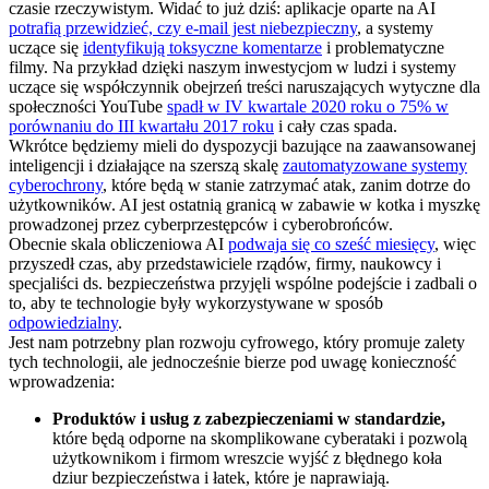
czasie rzeczywistym. Widać to już dziś: aplikacje oparte na AI
potrafią przewidzieć, czy e-mail jest niebezpieczny
, a systemy
uczące się
identyfikują toksyczne komentarze
i problematyczne
filmy. Na przykład dzięki naszym inwestycjom w ludzi i systemy
uczące się współczynnik obejrzeń treści naruszających wytyczne dla
społeczności YouTube
spadł w IV kwartale 2020 roku o 75% w
porównaniu do III kwartału 2017 roku
i cały czas spada.
Wkrótce będziemy mieli do dyspozycji bazujące na zaawansowanej
inteligencji i działające na szerszą skalę
zautomatyzowane systemy
cyberochrony
, które będą w stanie zatrzymać atak, zanim dotrze do
użytkowników. AI jest ostatnią granicą w zabawie w kotka i myszkę
prowadzonej przez cyberprzestępców i cyberobrońców.
Obecnie skala obliczeniowa AI
podwaja się co sześć miesięcy
, więc
przyszedł czas, aby przedstawiciele rządów, firmy, naukowcy i
specjaliści ds. bezpieczeństwa przyjęli wspólne podejście i zadbali o
to, aby te technologie były wykorzystywane w sposób
odpowiedzialny
.
Jest nam potrzebny plan rozwoju cyfrowego, który promuje zalety
tych technologii, ale jednocześnie bierze pod uwagę konieczność
wprowadzenia:
Produktów i usług z zabezpieczeniami w standardzie,
które będą odporne na skomplikowane cyberataki i pozwolą
użytkownikom i firmom wreszcie wyjść z błędnego koła
dziur bezpieczeństwa i łatek, które je naprawiają.