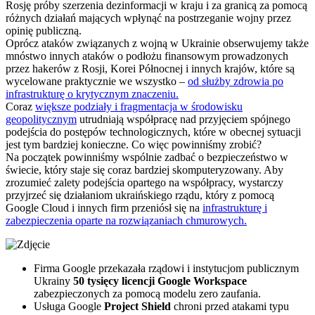
Rosję próby szerzenia dezinformacji w kraju i za granicą za pomocą
różnych działań mających wpłynąć na postrzeganie wojny przez
opinię publiczną.
Oprócz ataków związanych z wojną w Ukrainie obserwujemy także
mnóstwo innych ataków o podłożu finansowym prowadzonych
przez hakerów z Rosji, Korei Północnej i innych krajów, które są
wycelowane praktycznie we wszystko –
od służby zdrowia po
infrastrukturę o krytycznym znaczeniu.
Coraz
większe podziały i fragmentacja w środowisku
geopolitycznym
utrudniają współpracę nad przyjęciem spójnego
podejścia do postępów technologicznych, które w obecnej sytuacji
jest tym bardziej konieczne. Co więc powinniśmy zrobić?
Na początek powinniśmy wspólnie zadbać o bezpieczeństwo w
świecie, który staje się coraz bardziej skomputeryzowany. Aby
zrozumieć zalety podejścia opartego na współpracy, wystarczy
przyjrzeć się działaniom ukraińskiego rządu, który z pomocą
Google Cloud i innych firm przeniósł się na
infrastrukturę i
zabezpieczenia oparte na rozwiązaniach chmurowych.
Firma Google przekazała rządowi i instytucjom publicznym
Ukrainy
50 tysięcy licencji Google Workspace
zabezpieczonych za pomocą modelu zero zaufania.
Usługa Google
Project Shield
chroni przed atakami typu