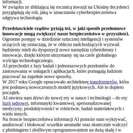
informacji.
W związku ze zbliżającą się rocznicą inwazji na Ukrainę decydenci
przyglądają się roli, jaką w umacnianiu cyberbezpieczeństwa
odgrywa technologia.
Przedstawiciele rządów pytają też, w jaki sposób przełomowe
innowacje mogą zwiększyć nasze bezpieczeństwo w przyszłości.
Ogromne postępy w dziedzinie sztucznej inteligencji i systemów
uczących się oznaczają, że w obliczu nadchodzących wyzwań
będziemy mieli do dyspozycji nowe narzędzia cyberobrony i
innowacje, dzięki którym utrzymamy się na czele globalnego
wyścigu technologicznego.
AI przechodzi z fazy badań i jednorazowych przełomów do
zastosowania w usługach i aplikacjach, które pomagają ludziom
pracować na zupełnie nowe sposoby.
W 2017 roku Google opracowało architekturę
transformerów
, która
jest podstawą nowoczesnych modeli językowych. Ale to dopiero
początek.
AI otwiera nam drzwi do nowej ery w nauce i technologii – do ery
fuzji jądrowej
, informatyki kwantowej, spersonalizowanej
medycyny, produktywności w rolnictwie, badań materiałowych i
wielu innych.
Na froncie bezpieczeństwa informacji AI pomoże nam wykrywać,
analizować i blokować wszelkie anomalie oraz skutecznie walczyć
z phishingiem i złośliwym oprogramowaniem na dużą skalę i w