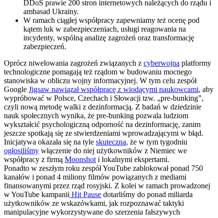
DDoS prawie 200 stron internetowych należących do rządu i
ambasad Ukrainy.
W ramach ciągłej współpracy zapewniamy też ocenę pod
kątem luk w zabezpieczeniach, usługi reagowania na
incydenty, wspólną analizę zagrożeń oraz transformację
zabezpieczeń.
Oprócz niwelowania zagrożeń związanych z
cyberwojną
platformy
technologiczne pomagają też rządom w budowaniu mocnego
stanowiska w obliczu wojny informacyjnej. W tym celu zespół
Google
Jigsaw nawiązał współpracę z wiodącymi naukowcami
, aby
wypróbować w Polsce, Czechach i Słowacji tzw. „pre-bunking”,
czyli nową metodę walki z dezinformacją. Z badań w dziedzinie
nauk społecznych wynika, że pre-bunking pozwala ludziom
wykształcić psychologiczną odporność na dezinformację, zanim
jeszcze spotkają się ze stwierdzeniami wprowadzającymi w błąd.
Inicjatywa okazała się na tyle
skuteczna
, że w tym tygodniu
ogłosiliśmy
włączenie do niej użytkowników z Niemiec we
współpracy z firmą
Moonshot
i lokalnymi ekspertami.
Ponadto w zeszłym roku zespół YouTube zablokował ponad 750
kanałów i ponad 4 miliony filmów powiązanych z mediami
finansowanymi przez rząd rosyjski. Z kolei w ramach prowadzonej
w YouTube kampanii
Hit Pause
dotarliśmy do ponad miliarda
użytkowników ze wskazówkami, jak rozpoznawać taktyki
manipulacyjne wykorzystywane do szerzenia fałszywych