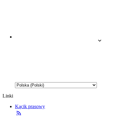
Linki
Kącik prasowy