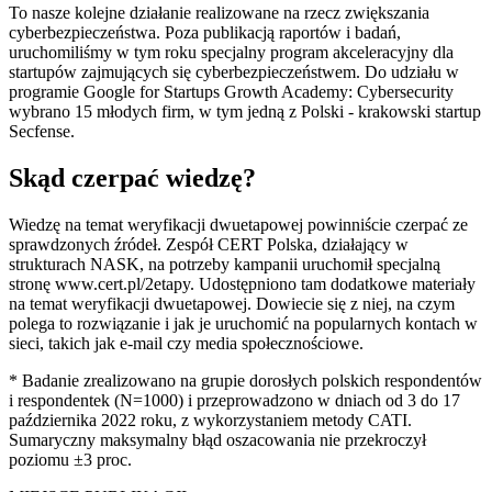
To nasze kolejne działanie realizowane na rzecz zwiększania
cyberbezpieczeństwa. Poza publikacją raportów i badań,
uruchomiliśmy w tym roku specjalny program akceleracyjny dla
startupów zajmujących się cyberbezpieczeństwem. Do udziału w
programie Google for Startups Growth Academy: Cybersecurity
wybrano 15 młodych firm, w tym jedną z Polski - krakowski startup
Secfense.
Skąd czerpać wiedzę?
Wiedzę na temat weryfikacji dwuetapowej powinniście czerpać ze
sprawdzonych źródeł. Zespół CERT Polska, działający w
strukturach NASK, na potrzeby kampanii uruchomił specjalną
stronę www.cert.pl/2etapy. Udostępniono tam dodatkowe materiały
na temat weryfikacji dwuetapowej. Dowiecie się z niej, na czym
polega to rozwiązanie i jak je uruchomić na popularnych kontach w
sieci, takich jak e-mail czy media społecznościowe.
* Badanie zrealizowano na grupie dorosłych polskich respondentów
i respondentek (N=1000) i przeprowadzono w dniach od 3 do 17
października 2022 roku, z wykorzystaniem metody CATI.
Sumaryczny maksymalny błąd oszacowania nie przekroczył
poziomu ±3 proc.