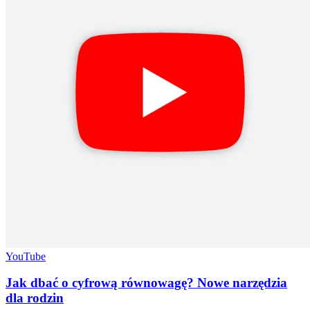
YouTube
Jak dbać o cyfrową równowagę? Nowe narzędzia
dla rodzin