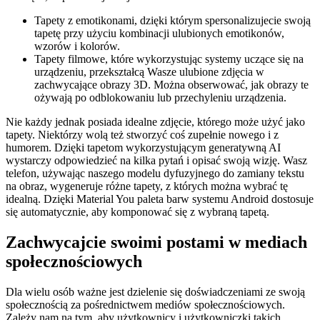
Tapety z emotikonami, dzięki którym spersonalizujecie swoją
tapetę przy użyciu kombinacji ulubionych emotikonów,
wzorów i kolorów.
Tapety filmowe, które wykorzystując systemy uczące się na
urządzeniu, przekształcą Wasze ulubione zdjęcia w
zachwycające obrazy 3D. Można obserwować, jak obrazy te
ożywają po odblokowaniu lub przechyleniu urządzenia.
Nie każdy jednak posiada idealne zdjęcie, którego może użyć jako
tapety. Niektórzy wolą też stworzyć coś zupełnie nowego i z
humorem. Dzięki tapetom wykorzystującym generatywną AI
wystarczy odpowiedzieć na kilka pytań i opisać swoją wizję. Wasz
telefon, używając naszego modelu dyfuzyjnego do zamiany tekstu
na obraz, wygeneruje różne tapety, z których można wybrać tę
idealną. Dzięki Material You paleta barw systemu Android dostosuje
się automatycznie, aby komponować się z wybraną tapetą.
Zachwycajcie swoimi postami w mediach
społecznościowych
Dla wielu osób ważne jest dzielenie się doświadczeniami ze swoją
społecznością za pośrednictwem mediów społecznościowych.
Zależy nam na tym, aby użytkownicy i użytkowniczki takich