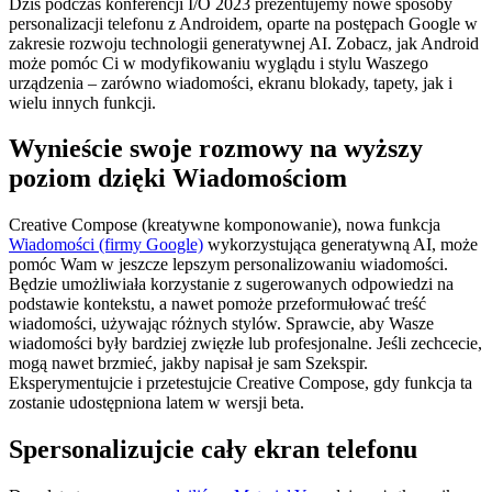
Dziś podczas konferencji I/O 2023 prezentujemy nowe sposoby
personalizacji telefonu z Androidem, oparte na postępach Google w
zakresie rozwoju technologii generatywnej AI. Zobacz, jak Android
może pomóc Ci w modyfikowaniu wyglądu i stylu Waszego
urządzenia – zarówno wiadomości, ekranu blokady, tapety, jak i
wielu innych funkcji.
Wynieście swoje rozmowy na wyższy
poziom dzięki Wiadomościom
Creative Compose (kreatywne komponowanie), nowa funkcja
Wiadomości (firmy Google)
wykorzystująca generatywną AI, może
pomóc Wam w jeszcze lepszym personalizowaniu wiadomości.
Będzie umożliwiała korzystanie z sugerowanych odpowiedzi na
podstawie kontekstu, a nawet pomoże przeformułować treść
wiadomości, używając różnych stylów. Sprawcie, aby Wasze
wiadomości były bardziej zwięzłe lub profesjonalne. Jeśli zechcecie,
mogą nawet brzmieć, jakby napisał je sam Szekspir.
Eksperymentujcie i przetestujcie Creative Compose, gdy funkcja ta
zostanie udostępniona latem w wersji beta.
Spersonalizujcie cały ekran telefonu