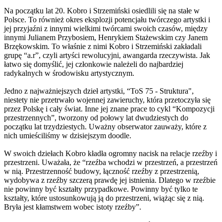
Na początku lat 20. Kobro i Strzemiński osiedlili się na stałe w
Polsce. To również okres eksplozji potencjału twórczego artystki i
jej przyjaźni z innymi wielkimi twórcami swoich czasów, między
innymi Julianem Przybosiem, Henrykiem Stażewskim czy Janem
Brzękowskim. To właśnie z nimi Kobro i Strzemiński zakładali
grupę “a.r”, czyli artyści rewolucyjni, awangarda rzeczywista. Jak
łatwo się domyślić, jej członkowie należeli do najbardziej
radykalnych w środowisku artystycznym.
Jedno z najważniejszych dzieł artystki, “ToS 75 - Struktura",
niestety nie przetrwało wojennej zawieruchy, która przetoczyła się
przez Polskę i cały świat. Inne jej znane prace to cykl “Kompozycji
przestrzennych”, tworzony od połowy lat dwudziestych do
początku lat trzydziestych. Uważny obserwator zauważy, które z
nich umieściliśmy w dzisiejszym doodle.
W swoich dziełach Kobro kładła ogromny nacisk na relacje rzeźby i
przestrzeni. Uważała, że “rzeźba wchodzi w przestrzeń, a przestrzeń
w nią. Przestrzenność budowy, łączność rzeźby z przestrzenią,
wydobywa z rzeźby szczerą prawdę jej istnienia. Dlatego w rzeźbie
nie powinny być kształty przypadkowe. Powinny być tylko te
kształty, które ustosunkowują ją do przestrzeni, wiążąc się z nią.
Bryła jest kłamstwem wobec istoty rzeźby”.