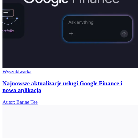
Wyszukiwarka
Najnowsze aktualizacje usługi Google Finance i
nowa aplikacja
Autor: Barine Tee