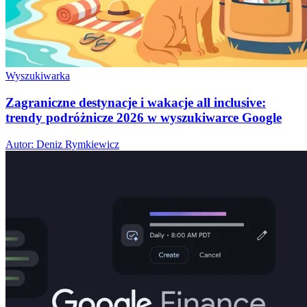
Wyszukiwarka
Zagraniczne destynacje i wakacje all inclusive:
trendy podróżnicze 2026 w wyszukiwarce Google
Autor: Deniz Rymkiewicz