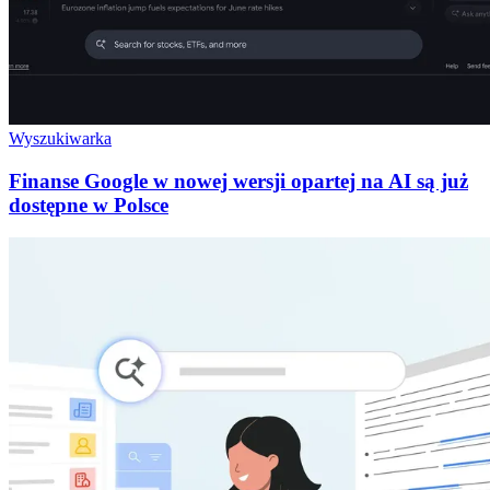
Wyszukiwarka
Finanse Google w nowej wersji opartej na AI są już
dostępne w Polsce