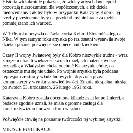
Historia wielokrotnie pokazała, że wielcy artyści danej epoki
pozostają niezrozumieni dla współczesnych, a ich dzieła
niedoceniane. Tak też było w przypadku Katarzyny Kobro. Jej
rzeźby przestrzenne były na przykład mylnie brane za meble,
pomniejszano ich wartość.
W 1936 roku przyszła na świat córka Kobro i Strzemińskiego -
Nika. W tym samym roku artystka po raz ostatni wystawiła swoje
dzieła i później poświęciła się opiece nad dzieckiem.
Czasy II wojny światowej były dla Kobro niezwykle trudne - wraz
z mężem utracili większość swoich dzieł, ich małżeństwo się
rozpadło, a Władysław chciał odebrać Katarzynie córkę, co
ostatecznie mu się nie udało. Po wojnie artystka była poddana
represjom ze strony władz ludowych i dręczona przez
komunistyczny wymiar sprawiedliwości. Zmarła niespełna miesiąc
po swoich 53. urodzinach, 26 lutego 1951 roku.
Katarzyna Kobro została doceniona kilkadziesiąt lat po śmierci, a
badacze zgodnie uznali, że miała ogromne zasługi dla
konstruktywizmu i nowych form w sztuce.
Poświęćcie chwilę na poznanie twórczości tej wybitnej artystki!
MIEJSCE PUBLIKACJI: