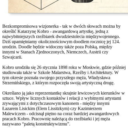
Bezkompromisowa wizjonerka - tak w dwóch słowach można by
określić Katarzynę Kobro - awangardową artystkę, jedną z
najwybitniejszych rzeźbiarek dwudziestolecia międzywojennego.
Dziś upamiętniamy okolicznościowym doodlem rocznicę jej 124.
urodzin. Doodle będzie widoczny także poza Polską, między
innymi w Stanach Zjednoczonych, Niemczech, Austrii czy
Szwajcarii.
Kobro urodziła się 26 stycznia 1898 roku w Moskwie, gdzie później
studiowała także w Szkole Malarstwa, Rzeźby i Architektury. W
tym okresie poznała swojego przyszłego męża, Władysława
Strzemińskiego, z którym rozpoczęła swoją artystyczną drogę.
Określano ją jako reprezentantkę skrajnie lewicowych kierunków w
sztuce. Wpływ licznych kontaktów i relacji z wybitnymi artystami
zrywającymi z dotychczasowym kanonem - między innymi
Łazarem Lisickim (Elem Lissitzkym) czy Kazimierzem
Malewiczem - odcisnął piętno na coraz bardziej awangardowych
pracach Kobro. Pracownię należącą do rzeźbiarki i jej męża
nazywano “paletą konstruktywizmu”.