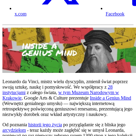
x.com
Facebook
Leonardo da Vinci, mistrz wielu dyscyplin, zmienił świat poprzez
swoją sztukę, naukę i pomysłowość. We współpracy z
28
instytucjami
z całego świata,
w tym Muzeum Narodowym w
Krakowie
, Google Arts & Culture prezentuje
Inside a Genius Mind
(Wewnętrz genialnego umysłu) — największą internetową
retrospektywę poświęconą geniuszowi renesansu, prezentującą jego
niezwykły dorobek oraz wkład artystyczny i naukowy.
Od poznania
historii jego życia
po przyglądanie się z bliska jego
arcydziełom
- teraz każdy może zagłębić się w umysł Leonarda,
ponieważ po raz pierwszy zebrano razem 1300 stron z jego kolekcji