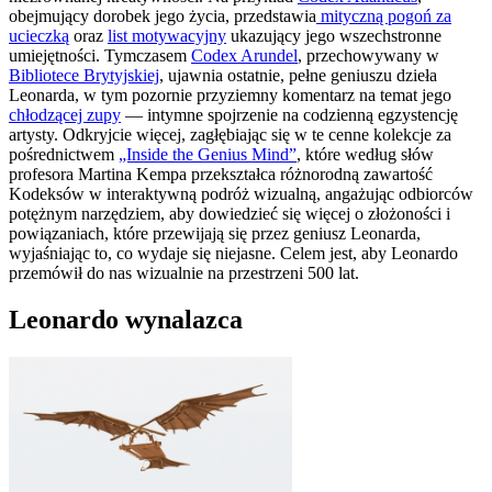
obejmujący dorobek jego życia, przedstawia
mityczną pogoń za
ucieczką
oraz
list motywacyjny
ukazujący jego wszechstronne
umiejętności. Tymczasem
Codex Arundel
, przechowywany w
Bibliotece Brytyjskiej
, ujawnia ostatnie, pełne geniuszu dzieła
Leonarda, w tym pozornie przyziemny komentarz na temat jego
chłodzącej zupy
— intymne spojrzenie na codzienną egzystencję
artysty. Odkryjcie więcej, zagłębiając się w te cenne kolekcje za
pośrednictwem
„Inside the Genius Mind”
, które według słów
profesora Martina Kempa przekształca różnorodną zawartość
Kodeksów w interaktywną podróż wizualną, angażując odbiorców
potężnym narzędziem, aby dowiedzieć się więcej o złożoności i
powiązaniach, które przewijają się przez geniusz Leonarda,
wyjaśniając to, co wydaje się niejasne. Celem jest, aby Leonardo
przemówił do nas wizualnie na przestrzeni 500 lat.
Leonardo wynalazca