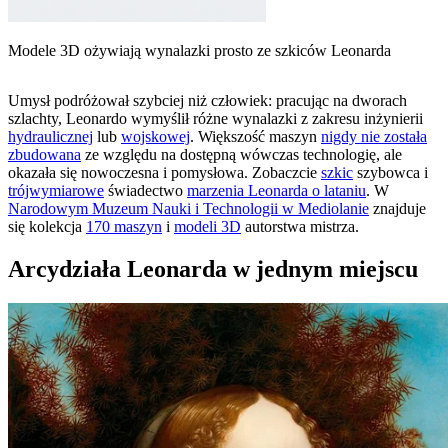
Modele 3D ożywiają wynalazki prosto ze szkiców Leonarda
Umysł podróżował szybciej niż człowiek: pracując na dworach
szlachty, Leonardo wymyślił różne wynalazki z zakresu inżynierii
hydraulicznej
lub
wojskowej
. Większość maszyn
nigdy nie została
zbudowana
ze względu na dostępną wówczas technologię, ale
okazała się nowoczesna i pomysłowa. Zobaczcie
szkic
szybowca i
trójwymiarowe
świadectwo
marzenia Leonarda o lataniu
. W
Narodowym Muzeum Nauki i Technologii w Mediolanie
znajduje
się kolekcja
170 maszyn
i
modeli 3D
autorstwa mistrza.
Arcydziała Leonarda w jednym miejscu