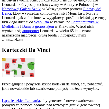
na całym świecie. Każdy może zbliżyć się do jedynego obrazu
Leonarda, który jest przechowywany w Ameryce Północnej w
Narodowej Galerii Sztuki
w Waszyngtonie: portretu
Ginevry de'
Benci
, który wyprzedza kompozycję i styl Mona Lisy. Portrety
Leonarda, jak żadne inne, w wyjątkowy sposób ucieleśniają esencję
ludzkiego ducha: od
Scapiliata
w Parmie, po
Portret muzyka w
Mediolanie
i
Damę z gronostajem
w Krakowie. Wśród nich
wyróżnia się
autoportret
Leonarda w wieku 65 lat – twarz
naznaczona mądrością, długą brodą i introspekcyjnymi
zmarszczkami.
Karteczki Da Vinci
Przeciągnijcie i połączcie szkice kodeksu da Vinci, aby zobaczyć,
jakie nowatorskie lub zwariowane pomysły możecie wymyślić.
Łączcie szkice Leonarda
, aby generować nowe zwariowane
pomysły za pomocą badania nad rozwojem grafiki generowanej