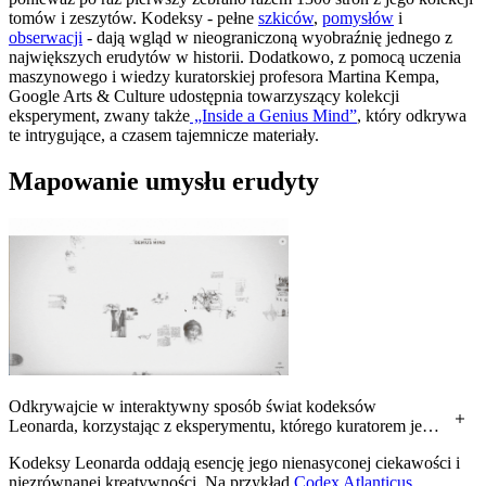
tomów i zeszytów. Kodeksy - pełne
szkiców
,
pomysłów
i
obserwacji
- dają wgląd w nieograniczoną wyobraźnię jednego z
największych erudytów w historii. Dodatkowo, z pomocą uczenia
maszynowego i wiedzy kuratorskiej profesora Martina Kempa,
Google Arts & Culture udostępnia towarzyszący kolekcji
eksperyment, zwany także
„Inside a Genius Mind”
, który odkrywa
te intrygujące, a czasem tajemnicze materiały.
Mapowanie umysłu erudyty
Odkrywajcie w interaktywny sposób świat kodeksów
Leonarda, korzystając z eksperymentu, którego kuratorem jest
Martin Kemp i który wykorzystuje uczenie maszynowe.
Kodeksy Leonarda oddają esencję jego nienasyconej ciekawości i
niezrównanej kreatywności. Na przykład
Codex Atlanticus
,