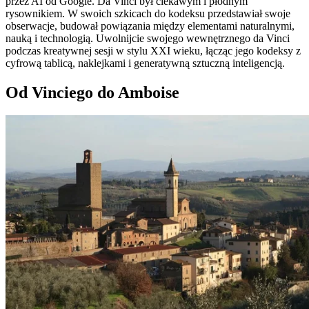
przez AI od Google. Da Vinci był ciekawym i płodnym
rysownikiem. W swoich szkicach do kodeksu przedstawiał swoje
obserwacje, budował powiązania między elementami naturalnymi,
nauką i technologią. Uwolnijcie swojego wewnętrznego da Vinci
podczas kreatywnej sesji w stylu XXI wieku, łącząc jego kodeksy z
cyfrową tablicą, naklejkami i generatywną sztuczną inteligencją.
Od Vinciego do Amboise