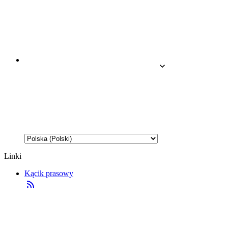
Linki
Kącik prasowy